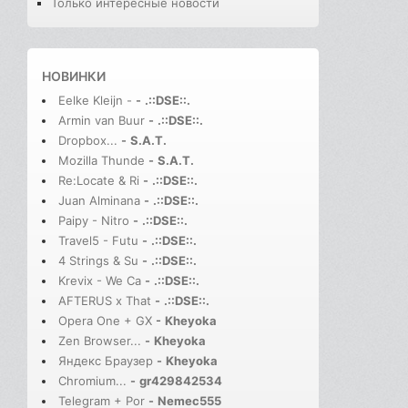
Только интересные новости
НОВИНКИ
Eelke Kleijn -
-
.::DSE::.
Armin van Buur
-
.::DSE::.
Dropbox...
-
S.A.T.
Mozilla Thunde
-
S.A.T.
Re:Locate & Ri
-
.::DSE::.
Juan Alminana
-
.::DSE::.
Paipy - Nitro
-
.::DSE::.
Travel5 - Futu
-
.::DSE::.
4 Strings & Su
-
.::DSE::.
Krevix - We Ca
-
.::DSE::.
AFTERUS x That
-
.::DSE::.
Opera One + GX
-
Kheyoka
Zen Browser...
-
Kheyoka
Яндекс Браузер
-
Kheyoka
Chromium...
-
gr429842534
Telegram + Por
-
Nemec555