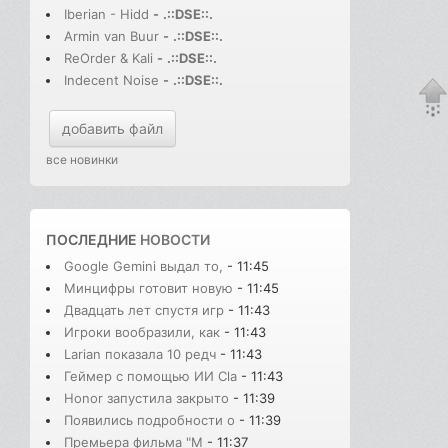
Iberian - Hidd
-
.::DSE::.
Armin van Buur
-
.::DSE::.
ReOrder & Kali
-
.::DSE::.
Indecent Noise
-
.::DSE::.
добавить файл
все новинки
ПОСЛЕДНИЕ
НОВОСТИ
Google Gemini выдал то,
- 11:45
Минцифры готовит новую
- 11:45
Двадцать лет спустя игр
- 11:43
Игроки вообразили, как
- 11:43
Larian показала 10 редч
- 11:43
Геймер с помощью ИИ Cla
- 11:43
Honor запустила закрыто
- 11:39
Появились подробности о
- 11:39
Премьера фильма "М
- 11:37