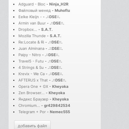
Adguard - Bloc
-
Ninja_H2R
Файловый менед
-
Muhoflu
Eelke Kleijn -
-
.::DSE::.
Armin van Buur
-
.::DSE::.
Dropbox...
-
S.A.T.
Mozilla Thunde
-
S.A.T.
Re:Locate & Ri
-
.::DSE::.
Juan Alminana
-
.::DSE::.
Paipy - Nitro
-
.::DSE::.
Travel5 - Futu
-
.::DSE::.
4 Strings & Su
-
.::DSE::.
Krevix - We Ca
-
.::DSE::.
AFTERUS x That
-
.::DSE::.
Opera One + GX
-
Kheyoka
Zen Browser...
-
Kheyoka
Яндекс Браузер
-
Kheyoka
Chromium...
-
gr429842534
Telegram + Por
-
Nemec555
добавить файл