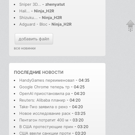
Sniper 3D...
-
zhenyatut
Hail...
-
Ninja_H2R
Shizuku...
-
Ninja_H2R
Adguard - Bloc
-
Ninja_H2R
добавить файл
все новинки
ПОСЛЕДНИЕ
НОВОСТИ
HandyGames переименовал
- 04:35
Google Chrome теперь тр
- 04:25
OpenAI приостановила ра
- 04:20
Reuters: Alibaba планир
- 04:20
Take-Two заявила о реко
- 04:20
Новое исследование раск
- 03:25
Пентагон потратит 400 м
- 03:20
В США протестующие прин
- 03:20
США ввели санкции проти
- 03:20