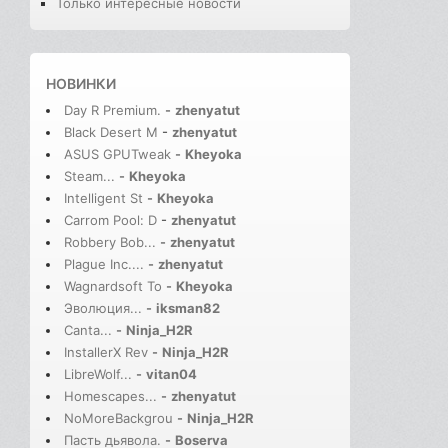
Только интересные новости
НОВИНКИ
Day R Premium.
-
zhenyatut
Black Desert M
-
zhenyatut
ASUS GPUTweak
-
Kheyoka
Steam...
-
Kheyoka
Intelligent St
-
Kheyoka
Carrom Pool: D
-
zhenyatut
Robbery Bob...
-
zhenyatut
Plague Inc....
-
zhenyatut
Wagnardsoft To
-
Kheyoka
Эволюция...
-
iksman82
Canta...
-
Ninja_H2R
InstallerX Rev
-
Ninja_H2R
LibreWolf...
-
vitan04
Homescapes...
-
zhenyatut
NoMoreBackgrou
-
Ninja_H2R
Пасть дьявола.
-
Boserva