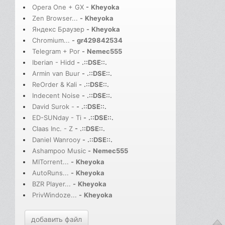
Opera One + GX
-
Kheyoka
Zen Browser...
-
Kheyoka
Яндекс Браузер
-
Kheyoka
Chromium...
-
gr429842534
Telegram + Por
-
Nemec555
Iberian - Hidd
-
.::DSE::.
Armin van Buur
-
.::DSE::.
ReOrder & Kali
-
.::DSE::.
Indecent Noise
-
.::DSE::.
David Surok -
-
.::DSE::.
ED-SUNday - Ti
-
.::DSE::.
Claas Inc. - Z
-
.::DSE::.
Daniel Wanrooy
-
.::DSE::.
Ashampoo Music
-
Nemec555
MITorrent...
-
Kheyoka
AutoRuns...
-
Kheyoka
BZR Player...
-
Kheyoka
PrivWindoze...
-
Kheyoka
добавить файл