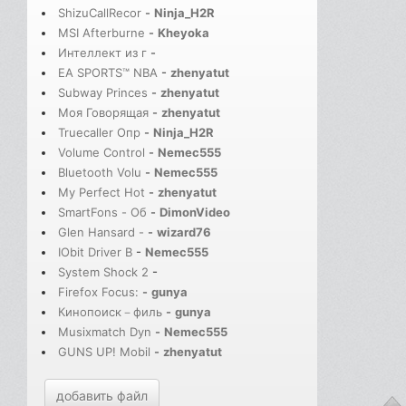
ShizuCallRecor
-
Ninja_H2R
MSI Afterburne
-
Kheyoka
Интеллект из г
-
EA SPORTS™ NBA
-
zhenyatut
Subway Princes
-
zhenyatut
Моя Говорящая
-
zhenyatut
Truecaller Опр
-
Ninja_H2R
Volume Control
-
Nemec555
Bluetooth Volu
-
Nemec555
My Perfect Hot
-
zhenyatut
SmartFons - Об
-
DimonVideo
Glen Hansard -
-
wizard76
IObit Driver B
-
Nemec555
System Shock 2
-
Firefox Focus:
-
gunya
Кинопоиск－филь
-
gunya
Musixmatch Dyn
-
Nemec555
GUNS UP! Mobil
-
zhenyatut
добавить файл