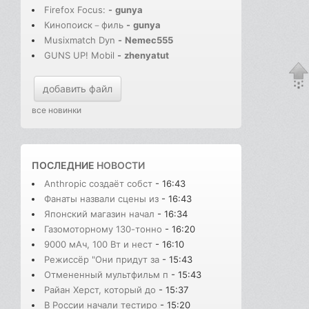
Firefox Focus:
-
gunya
Кинопоиск－филь
-
gunya
Musixmatch Dyn
-
Nemec555
GUNS UP! Mobil
-
zhenyatut
добавить файл
все новинки
ПОСЛЕДНИЕ
НОВОСТИ
Anthropic создаёт собст
- 16:43
Фанаты назвали сцены из
- 16:43
Японский магазин начал
- 16:34
Газомоторному 130-тонно
- 16:20
9000 мАч, 100 Вт и нест
- 16:10
Режиссёр "Они придут за
- 15:43
Отмененный мультфильм п
- 15:43
Райан Херст, который до
- 15:37
В России начали тестиро
- 15:20