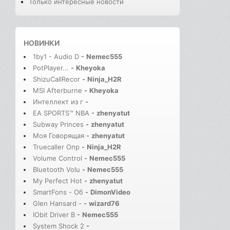
Только интересные новости
НОВИНКИ
1by1 - Audio D
-
Nemec555
PotPlayer...
-
Kheyoka
ShizuCallRecor
-
Ninja_H2R
MSI Afterburne
-
Kheyoka
Интеллект из г
-
EA SPORTS™ NBA
-
zhenyatut
Subway Princes
-
zhenyatut
Моя Говорящая
-
zhenyatut
Truecaller Опр
-
Ninja_H2R
Volume Control
-
Nemec555
Bluetooth Volu
-
Nemec555
My Perfect Hot
-
zhenyatut
SmartFons - Об
-
DimonVideo
Glen Hansard -
-
wizard76
IObit Driver B
-
Nemec555
System Shock 2
-