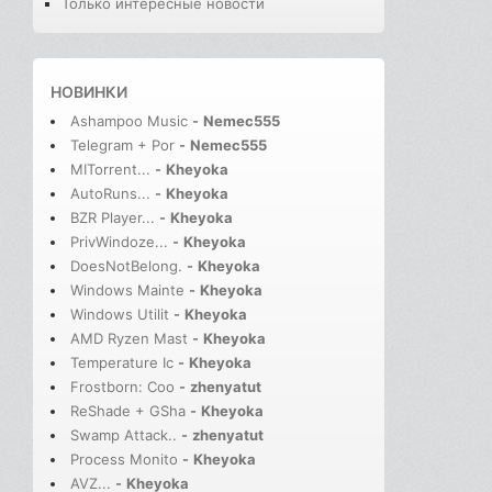
Только интересные новости
НОВИНКИ
Ashampoo Music
-
Nemec555
Telegram + Por
-
Nemec555
MITorrent...
-
Kheyoka
AutoRuns...
-
Kheyoka
BZR Player...
-
Kheyoka
PrivWindoze...
-
Kheyoka
DoesNotBelong.
-
Kheyoka
Windows Mainte
-
Kheyoka
Windows Utilit
-
Kheyoka
AMD Ryzen Mast
-
Kheyoka
Temperature Ic
-
Kheyoka
Frostborn: Coo
-
zhenyatut
ReShade + GSha
-
Kheyoka
Swamp Attack..
-
zhenyatut
Process Monito
-
Kheyoka
AVZ...
-
Kheyoka