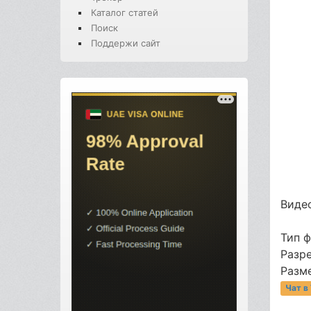
Каталог статей
Поиск
Поддержи сайт
Видео
Тип 
Разре
Разме
Чат в