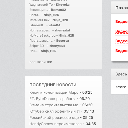
Wagnardsoft To
-
Kheyoka
Похо
Эволюция...
-
iksman82
Canta...
-
Ninja_H2R
InstallerX Rev
-
Ninja_H2R
Видео
LibreWolf...
-
vitan04
Homescapes...
-
zhenyatut
Видео
NoMoreBackgrou
-
Ninja_H2R
Видео
Пасть дьявола.
-
Boserva
Sniper 3D...
-
zhenyatut
Видео
Hail...
-
Ninja_H2R
все новинки
Здесь
ПОСЛЕДНИЕ
НОВОСТИ
всего 
Ключ к колонизации Марс
- 06:25
FT: ByteDance разрабаты
- 06:20
Отмена строительства мо
- 06:20
Ютубер снял эффектный И
- 05:43
Российский режиссер оце
- 05:25
HandyGames переименовал
- 04:35