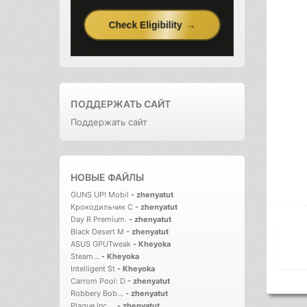
ПОДДЕРЖАТЬ САЙТ
Поддержать сайт
НОВЫЕ ФАЙЛЫ
GUNS UP! Mobil
-
zhenyatut
Крокодильчик С
-
zhenyatut
Day R Premium.
-
zhenyatut
Black Desert M
-
zhenyatut
ASUS GPUTweak
-
Kheyoka
Steam...
-
Kheyoka
Intelligent St
-
Kheyoka
Carrom Pool: D
-
zhenyatut
Robbery Bob...
-
zhenyatut
Plague Inc....
-
zhenyatut