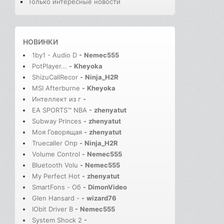
Только интересные новости
НОВИНКИ
1by1 - Audio D
-
Nemec555
PotPlayer...
-
Kheyoka
ShizuCallRecor
-
Ninja_H2R
MSI Afterburne
-
Kheyoka
Интеллект из г
-
EA SPORTS™ NBA
-
zhenyatut
Subway Princes
-
zhenyatut
Моя Говорящая
-
zhenyatut
Truecaller Опр
-
Ninja_H2R
Volume Control
-
Nemec555
Bluetooth Volu
-
Nemec555
My Perfect Hot
-
zhenyatut
SmartFons - Об
-
DimonVideo
Glen Hansard -
-
wizard76
IObit Driver B
-
Nemec555
System Shock 2
-