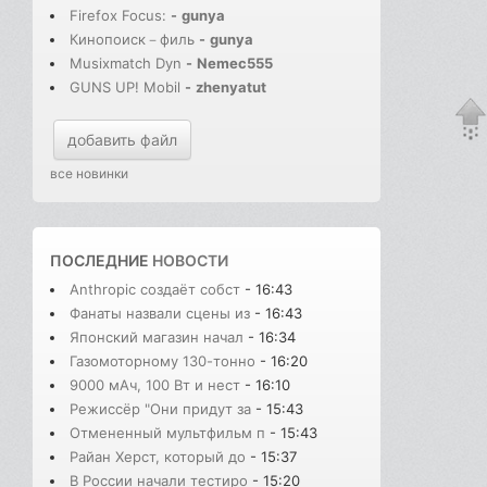
Firefox Focus:
-
gunya
Кинопоиск－филь
-
gunya
Musixmatch Dyn
-
Nemec555
GUNS UP! Mobil
-
zhenyatut
добавить файл
все новинки
ПОСЛЕДНИЕ
НОВОСТИ
Anthropic создаёт собст
- 16:43
Фанаты назвали сцены из
- 16:43
Японский магазин начал
- 16:34
Газомоторному 130-тонно
- 16:20
9000 мАч, 100 Вт и нест
- 16:10
Режиссёр "Они придут за
- 15:43
Отмененный мультфильм п
- 15:43
Райан Херст, который до
- 15:37
В России начали тестиро
- 15:20