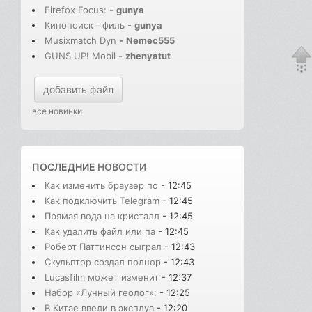
Firefox Focus:
-
gunya
Кинопоиск－филь
-
gunya
Musixmatch Dyn
-
Nemec555
GUNS UP! Mobil
-
zhenyatut
добавить файл
все новинки
ПОСЛЕДНИЕ
НОВОСТИ
Как изменить браузер по
- 12:45
Как подключить Telegram
- 12:45
Прямая вода на кристалл
- 12:45
Как удалить файл или па
- 12:45
Роберт Паттинсон сыграл
- 12:43
Скульптор создал полнор
- 12:43
Lucasfilm может изменит
- 12:37
Набор «Лунный геолог»:
- 12:25
В Китае ввели в эксплуа
- 12:20