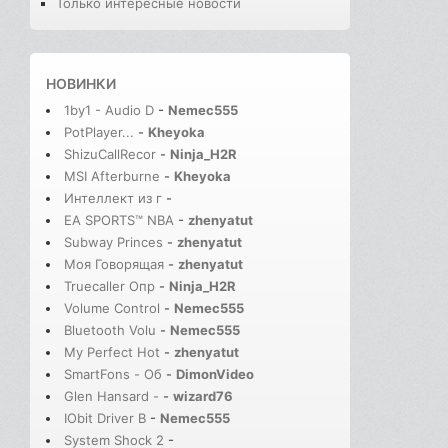
Только интересные новости
НОВИНКИ
1by1 - Audio D
-
Nemec555
PotPlayer...
-
Kheyoka
ShizuCallRecor
-
Ninja_H2R
MSI Afterburne
-
Kheyoka
Интеллект из г
-
EA SPORTS™ NBA
-
zhenyatut
Subway Princes
-
zhenyatut
Моя Говорящая
-
zhenyatut
Truecaller Опр
-
Ninja_H2R
Volume Control
-
Nemec555
Bluetooth Volu
-
Nemec555
My Perfect Hot
-
zhenyatut
SmartFons - Об
-
DimonVideo
Glen Hansard -
-
wizard76
IObit Driver B
-
Nemec555
System Shock 2
-