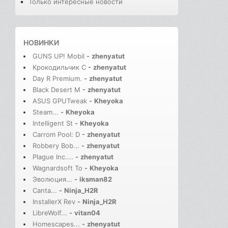
Только интересные новости
НОВИНКИ
GUNS UP! Mobil
-
zhenyatut
Крокодильчик С
-
zhenyatut
Day R Premium.
-
zhenyatut
Black Desert M
-
zhenyatut
ASUS GPUTweak
-
Kheyoka
Steam...
-
Kheyoka
Intelligent St
-
Kheyoka
Carrom Pool: D
-
zhenyatut
Robbery Bob...
-
zhenyatut
Plague Inc....
-
zhenyatut
Wagnardsoft To
-
Kheyoka
Эволюция...
-
iksman82
Canta...
-
Ninja_H2R
InstallerX Rev
-
Ninja_H2R
LibreWolf...
-
vitan04
Homescapes...
-
zhenyatut