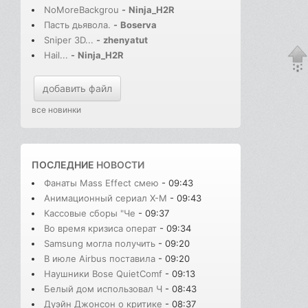
NoMoreBackgrou
-
Ninja_H2R
Пасть дьявола.
-
Boserva
Sniper 3D...
-
zhenyatut
Hail...
-
Ninja_H2R
добавить файл
все новинки
ПОСЛЕДНИЕ
НОВОСТИ
Фанаты Mass Effect смею
- 09:43
Анимационный сериал X-M
- 09:43
Кассовые сборы "Че
- 09:37
Во время кризиса операт
- 09:34
Samsung могла получить
- 09:20
В июле Airbus поставила
- 09:20
Наушники Bose QuietComf
- 09:13
Белый дом использовал Ч
- 08:43
Дуэйн Джонсон о критике
- 08:37