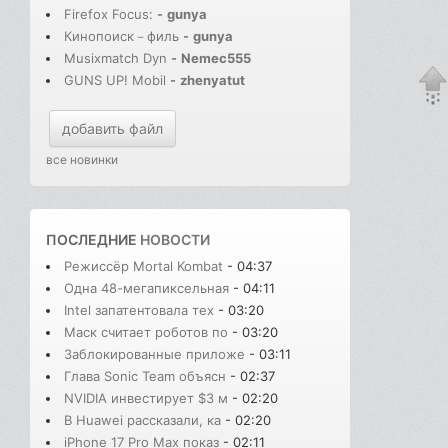
Firefox Focus:
-
gunya
Кинопоиск－филь
-
gunya
Musixmatch Dyn
-
Nemec555
GUNS UP! Mobil
-
zhenyatut
добавить файл
все новинки
ПОСЛЕДНИЕ
НОВОСТИ
Режиссёр Mortal Kombat
- 04:37
Одна 48-мегапиксельная
- 04:11
Intel запатентовала тех
- 03:20
Маск считает роботов по
- 03:20
Заблокированные приложе
- 03:11
Глава Sonic Team объясн
- 02:37
NVIDIA инвестирует $3 м
- 02:20
В Huawei рассказали, ка
- 02:20
iPhone 17 Pro Max показ
- 02:11