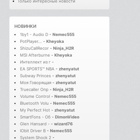
Только интересные новости
НОВИНКИ
1by1 - Audio D
-
Nemec555
PotPlayer...
-
Kheyoka
ShizuCallRecor
-
Ninja_H2R
MSI Afterburne
-
Kheyoka
Интеллект из г
-
EA SPORTS™ NBA
-
zhenyatut
Subway Princes
-
zhenyatut
Моя Говорящая
-
zhenyatut
Truecaller Опр
-
Ninja_H2R
Volume Control
-
Nemec555
Bluetooth Volu
-
Nemec555
My Perfect Hot
-
zhenyatut
SmartFons - Об
-
DimonVideo
Glen Hansard -
-
wizard76
IObit Driver B
-
Nemec555
System Shock 2
-