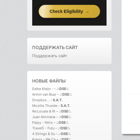
ПОДДЕРЖАТЬ САЙТ
Поддержать сайт
НОВЫЕ ФАЙЛЫ
Eelke Kleijn -
-
.::DSE::.
Armin van Buur
-
.::DSE::.
Dropbox...
-
S.A.T.
Mozilla Thunde
-
S.A.T.
Re:Locate & Ri
-
.::DSE::.
Juan Alminana
-
.::DSE::.
Paipy - Nitro
-
.::DSE::.
Travel5 - Futu
-
.::DSE::.
4 Strings & Su
-
.::DSE::.
Krevix - We Ca
-
.::DSE::.