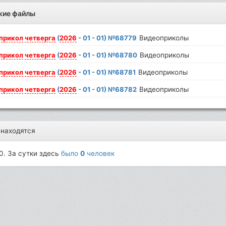
жие файлы
прикол
четверга
(
2026
- 01 - 01) №68779
Видеоприколы
прикол
четверга
(
2026
- 01 - 01) №68780
Видеоприколы
прикол
четверга
(
2026
- 01 - 01) №68781
Видеоприколы
прикол
четверга
(
2026
- 01 - 01) №68782
Видеоприколы
 находятся
0. За сутки здесь
было
0
человек