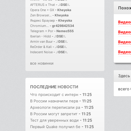
AFTERUS x That
-
.::DSE::.
Похо
Opera One + GX
-
Kheyoka
Zen Browser...
-
Kheyoka
Яндекс Браузер
-
Kheyoka
Видео
Chromium...
-
gr429842534
Telegram + Por
-
Nemec555
Видео
Iberian - Hidd
-
.::DSE::.
Видео
Armin van Buur
-
.::DSE::.
ReOrder & Kali
-
.::DSE::.
Видео
Indecent Noise
-
.::DSE::.
все новинки
Здесь
ПОСЛЕДНИЕ
НОВОСТИ
всего 
Что происходит с интерн
- 11:25
В России назначили перв
- 11:25
Археологи переписали ра
- 11:25
В России могут запретит
- 11:25
Тест для уверенных води
- 11:25
Первый Quake получил бе
- 11:25