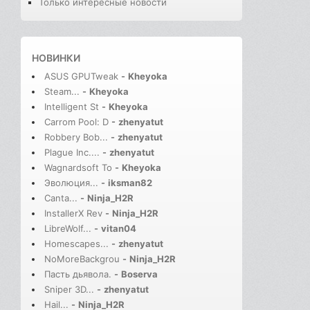
Только интересные новости
НОВИНКИ
ASUS GPUTweak
-
Kheyoka
Steam...
-
Kheyoka
Intelligent St
-
Kheyoka
Carrom Pool: D
-
zhenyatut
Robbery Bob...
-
zhenyatut
Plague Inc....
-
zhenyatut
Wagnardsoft To
-
Kheyoka
Эволюция...
-
iksman82
Canta...
-
Ninja_H2R
InstallerX Rev
-
Ninja_H2R
LibreWolf...
-
vitan04
Homescapes...
-
zhenyatut
NoMoreBackgrou
-
Ninja_H2R
Пасть дьявола.
-
Boserva
Sniper 3D...
-
zhenyatut
Hail...
-
Ninja_H2R