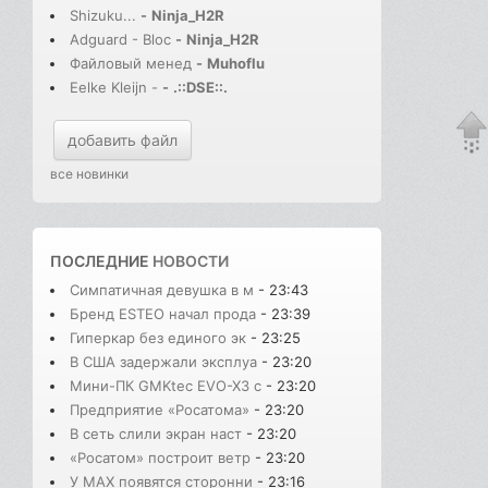
Shizuku...
-
Ninja_H2R
Adguard - Bloc
-
Ninja_H2R
Файловый менед
-
Muhoflu
Eelke Kleijn -
-
.::DSE::.
добавить файл
все новинки
ПОСЛЕДНИЕ
НОВОСТИ
Симпатичная девушка в м
- 23:43
Бренд ESTEO начал прода
- 23:39
Гиперкар без единого эк
- 23:25
В США задержали эксплуа
- 23:20
Мини-ПК GMKtec EVO-X3 с
- 23:20
Предприятие «Росатома»
- 23:20
В сеть слили экран наст
- 23:20
«Росатом» построит ветр
- 23:20
У MAX появятся сторонни
- 23:16