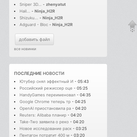
Sniper 3D...
-
zhenyatut
Hail...
-
Ninja_H2R
Shizuku...
-
Ninja_H2R
Adguard - Bloc
-
Ninja_H2R
добавить файл
все новинки
ПОСЛЕДНИЕ
НОВОСТИ
Ютубер снял эффектный И
- 05:43
Российский режиссер оце
- 05:25
HandyGames переименовал
- 04:35
Google Chrome теперь тр
- 04:25
OpenAI приостановила ра
- 04:20
Reuters: Alibaba планир
- 04:20
Take-Two заявила о реко
- 04:20
Новое исследование раск
- 03:25
Пентагон потратит 400 м
- 03:20