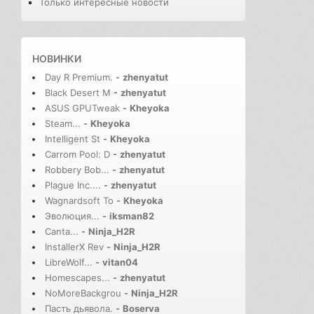
Только интересные новости
НОВИНКИ
Day R Premium.
-
zhenyatut
Black Desert M
-
zhenyatut
ASUS GPUTweak
-
Kheyoka
Steam...
-
Kheyoka
Intelligent St
-
Kheyoka
Carrom Pool: D
-
zhenyatut
Robbery Bob...
-
zhenyatut
Plague Inc....
-
zhenyatut
Wagnardsoft To
-
Kheyoka
Эволюция...
-
iksman82
Canta...
-
Ninja_H2R
InstallerX Rev
-
Ninja_H2R
LibreWolf...
-
vitan04
Homescapes...
-
zhenyatut
NoMoreBackgrou
-
Ninja_H2R
Пасть дьявола.
-
Boserva