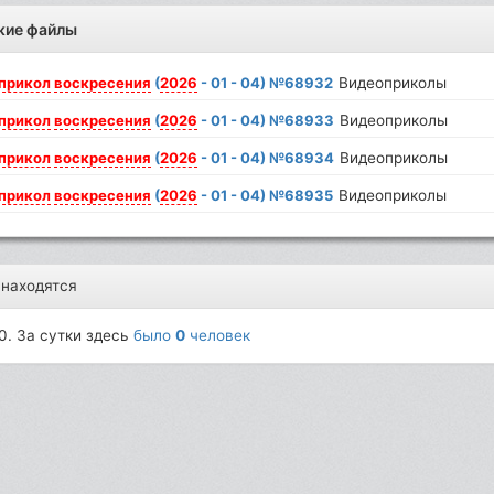
жие файлы
прикол
воскресения
(
2026
- 01 - 04) №68932
Видеоприколы
прикол
воскресения
(
2026
- 01 - 04) №68933
Видеоприколы
прикол
воскресения
(
2026
- 01 - 04) №68934
Видеоприколы
прикол
воскресения
(
2026
- 01 - 04) №68935
Видеоприколы
 находятся
0. За сутки здесь
было
0
человек