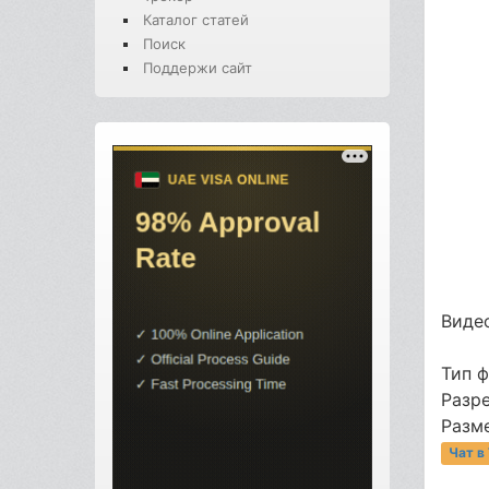
Каталог статей
Поиск
Поддержи сайт
Видео
Тип 
Разре
Разме
Чат в