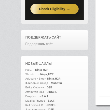
ПОДДЕРЖАТЬ САЙТ
Поддержать сайт
НОВЫЕ ФАЙЛЫ
Hail...
-
Ninja_H2R
Shizuku...
-
Ninja_H2R
Adguard - Bloc
-
Ninja_H2R
Файловый менед
-
Muhoflu
Eelke Kleijn -
-
.::DSE::.
Armin van Buur
-
.::DSE::.
Dropbox...
-
S.A.T.
Mozilla Thunde
-
S.A.T.
Re:Locate & Ri
-
.::DSE::.
Juan Alminana
-
.::DSE::.