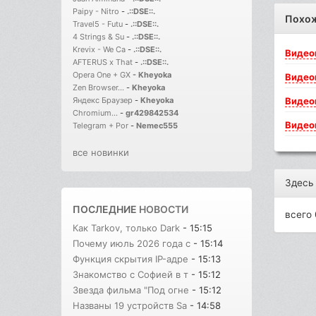
Paipy - Nitro
-
.::DSE::.
Похо
Travel5 - Futu
-
.::DSE::.
4 Strings & Su
-
.::DSE::.
Krevix - We Ca
-
.::DSE::.
Видео
AFTERUS x That
-
.::DSE::.
Opera One + GX
-
Kheyoka
Видео
Zen Browser...
-
Kheyoka
Видео
Яндекс Браузер
-
Kheyoka
Chromium...
-
gr429842534
Видео
Telegram + Por
-
Nemec555
все новинки
Здесь
ПОСЛЕДНИЕ
НОВОСТИ
всего 
Как Tarkov, только Dark
- 15:15
Почему июль 2026 года с
- 15:14
Функция скрытия IP-адре
- 15:13
Знакомство с Софией в т
- 15:12
Звезда фильма "Под огне
- 15:12
Названы 19 устройств Sa
- 14:58