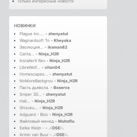
Только интересные новости
НОВИНКИ
Plague Inc....
-
zhenyatut
Wagnardsoft To
-
Kheyoka
Эволюция...
-
iksman82
Canta...
-
Ninja_H2R
InstallerX Rev
-
Ninja_H2R
LibreWolf...
-
vitan04
Homescapes...
-
zhenyatut
NoMoreBackgrou
-
Ninja_H2R
Пасть дьявола.
-
Boserva
Sniper 3D...
-
zhenyatut
Hail...
-
Ninja_H2R
Shizuku...
-
Ninja_H2R
Adguard - Bloc
-
Ninja_H2R
Файловый менед
-
Muhoflu
Eelke Kleijn -
-
.::DSE::.
Armin van Buur
-
.::DSE::.