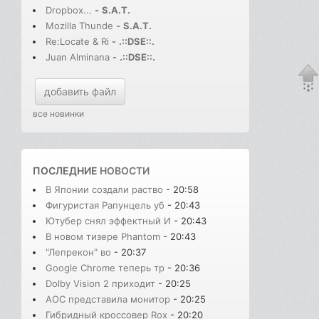
Dropbox...
-
S.A.T.
Mozilla Thunde
-
S.A.T.
Re:Locate & Ri
-
.::DSE::.
Juan Alminana
-
.::DSE::.
добавить файл
все новинки
ПОСЛЕДНИЕ
НОВОСТИ
В Японии создали раство
- 20:58
Фигуристая Рапунцель уб
- 20:43
Ютубер снял эффектный И
- 20:43
В новом тизере Phantom
- 20:43
"Лепрекон" во
- 20:37
Google Chrome теперь тр
- 20:36
Dolby Vision 2 приходит
- 20:25
AOC представила монитор
- 20:25
Гибридный кроссовер Rox
- 20:20