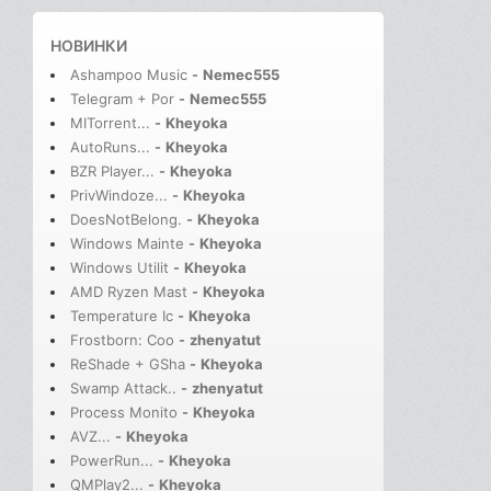
НОВИНКИ
Ashampoo Music
-
Nemec555
Telegram + Por
-
Nemec555
MITorrent...
-
Kheyoka
AutoRuns...
-
Kheyoka
BZR Player...
-
Kheyoka
PrivWindoze...
-
Kheyoka
DoesNotBelong.
-
Kheyoka
Windows Mainte
-
Kheyoka
Windows Utilit
-
Kheyoka
AMD Ryzen Mast
-
Kheyoka
Temperature Ic
-
Kheyoka
Frostborn: Coo
-
zhenyatut
ReShade + GSha
-
Kheyoka
Swamp Attack..
-
zhenyatut
Process Monito
-
Kheyoka
AVZ...
-
Kheyoka
PowerRun...
-
Kheyoka
QMPlay2...
-
Kheyoka