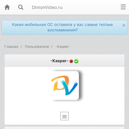
DimonVideo.ru
×
Какая мобильная ОС оставила у вас самые теплые
воспоминания?
Главная
Пользователи
-Kasper-
-Kasper-