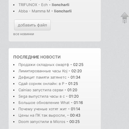
TRIFUNOX - Ech
-
lioncharli
Abba - Mamma M
-
lioncharli
добавить файл
все новинки
ПОСЛЕДНИЕ
НОВОСТИ
Продажи складных смартф
- 02:25
Лимитированные часы Koj
- 02:20
Дефицит памяти затянетс
- 01:34
Сдай сорняк онлайн: в Р
- 01:25
Cainiao запустила серви
- 01:20
Sega выпустила часы в с
- 01:20
Большое обновление What
- 01:16
Почему ученые хотят жит
- 01:14
Цены на ПК так выросли,
- 00:43
Doom запустили в Micros
- 00:25