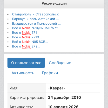
Рекомендации
Ставрополь и Ставропольск...
Барнаул и весь Алтайский ...
Владивосток и Приморский ...
Все о
Nokia
N70/N70ME/N72...
Все о
Nokia
E71...
Все о
Nokia
7710...
Всё о
Nokia
N95 8GB...
Все о
Nokia
E72...
О пользователе
Сообщение
Активность
Графики
Имя:
-Kasper-
Зарегистрирован:
24 декабря 2010
Активность:
10 апреля 2026