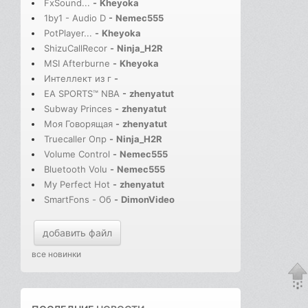
FxSound...
-
Kheyoka
1by1 - Audio D
-
Nemec555
PotPlayer...
-
Kheyoka
ShizuCallRecor
-
Ninja_H2R
MSI Afterburne
-
Kheyoka
Интеллект из г
-
EA SPORTS™ NBA
-
zhenyatut
Subway Princes
-
zhenyatut
Моя Говорящая
-
zhenyatut
Truecaller Опр
-
Ninja_H2R
Volume Control
-
Nemec555
Bluetooth Volu
-
Nemec555
My Perfect Hot
-
zhenyatut
SmartFons - Об
-
DimonVideo
добавить файл
все новинки