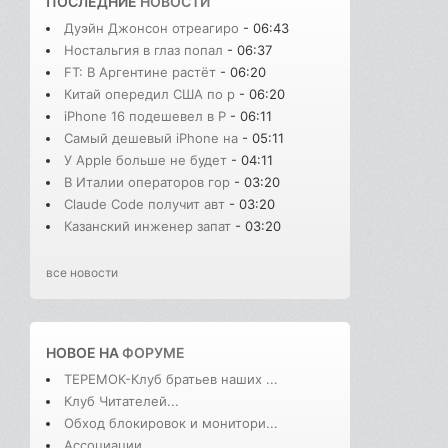
ПОСЛЕДНИЕ
НОВОСТИ
Дуэйн Джонсон отреагиро
- 06:43
Ностальгия в глаз попал
- 06:37
FT: В Аргентине растёт
- 06:20
Китай опередил США по р
- 06:20
iPhone 16 подешевел в Р
- 06:11
Самый дешевый iPhone на
- 05:11
У Apple больше не будет
- 04:11
В Италии операторов гор
- 03:20
Claude Code получит авт
- 03:20
Казанский инженер запат
- 03:20
все новости
НОВОЕ НА
ФОРУМЕ
ТЕРЕМОК-Клуб братьев наших ...
Клуб Читателей...
Обход блокировок и монитори...
Ассоциации...