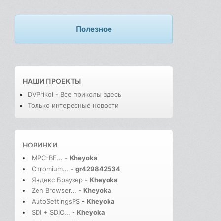
Полезное
НАШИ ПРОЕКТЫ
DVPrikol - Все приколы здесь
Только интересные новости
НОВИНКИ
MPC-BE...
-
Kheyoka
Chromium...
-
gr429842534
Яндекс Браузер
-
Kheyoka
Zen Browser...
-
Kheyoka
AutoSettingsPS
-
Kheyoka
SDI + SDIO...
-
Kheyoka