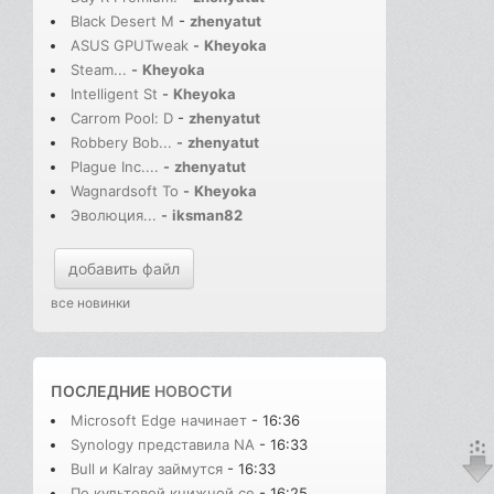
Black Desert M
-
zhenyatut
ASUS GPUTweak
-
Kheyoka
Steam...
-
Kheyoka
Intelligent St
-
Kheyoka
Carrom Pool: D
-
zhenyatut
Robbery Bob...
-
zhenyatut
Plague Inc....
-
zhenyatut
Wagnardsoft To
-
Kheyoka
Эволюция...
-
iksman82
добавить файл
все новинки
ПОСЛЕДНИЕ
НОВОСТИ
Microsoft Edge начинает
- 16:36
Synology представила NA
- 16:33
Bull и Kalray займутся
- 16:33
По культовой книжной се
- 16:25