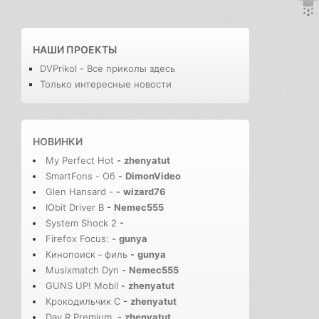
НАШИ ПРОЕКТЫ
DVPrikol - Все приколы здесь
Только интересные новости
НОВИНКИ
My Perfect Hot
-
zhenyatut
SmartFons - Об
-
DimonVideo
Glen Hansard -
-
wizard76
IObit Driver B
-
Nemec555
System Shock 2
-
Firefox Focus:
-
gunya
Кинопоиск－филь
-
gunya
Musixmatch Dyn
-
Nemec555
GUNS UP! Mobil
-
zhenyatut
Крокодильчик С
-
zhenyatut
Day R Premium.
-
zhenyatut