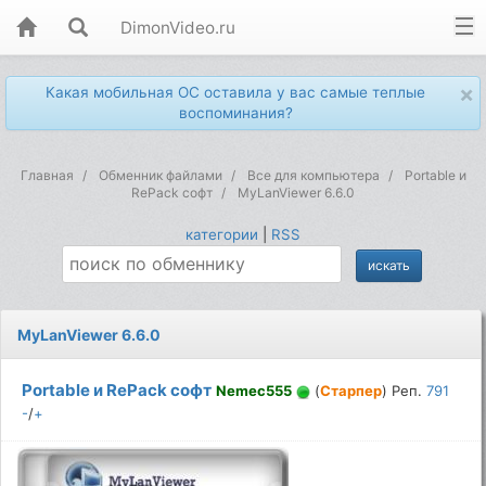
DimonVideo.ru
×
Какая мобильная ОС оставила у вас самые теплые
воспоминания?
Главная
Обменник файлами
Все для компьютера
Portable и
RePack софт
MyLanViewer 6.6.0
категории
|
RSS
MyLanViewer 6.6.0
Portable и RePack софт
Nemec555
(
Старпер
) Реп.
791
-
/
+