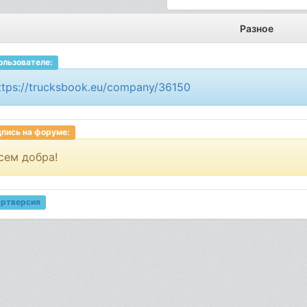
Разное
ользователе:
ttps://trucksbook.eu/company/36150
пись на форуме:
сем добра!
артверсия