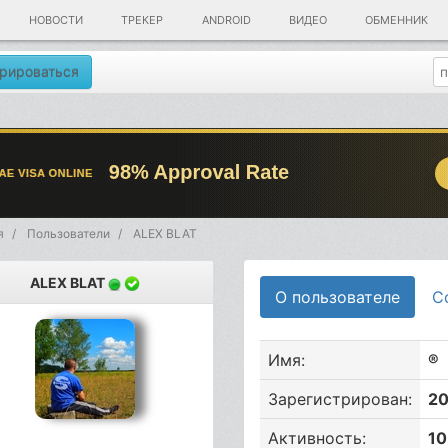
НОВОСТИ
ТРЕКЕР
ANDROID
ВИДЕО
ОБМЕННИК
рироваться
я
Пользователи
ALEX BLAT
ALEX BLAT
О пользователе
С
Имя:
®
Зарегистрирован:
20
Активность:
10