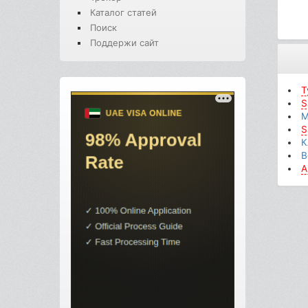
Каталог статей
Поиск
Поддержи сайт
Т
S
М
S
К
В
A