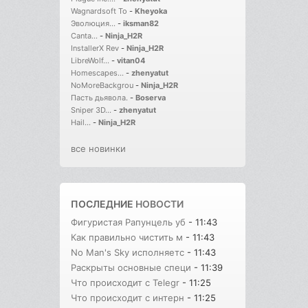
Wagnardsoft To
-
Kheyoka
Эволюция...
-
iksman82
Canta...
-
Ninja_H2R
InstallerX Rev
-
Ninja_H2R
LibreWolf...
-
vitan04
Homescapes...
-
zhenyatut
NoMoreBackgrou
-
Ninja_H2R
Пасть дьявола.
-
Boserva
Sniper 3D...
-
zhenyatut
Hail...
-
Ninja_H2R
все новинки
ПОСЛЕДНИЕ
НОВОСТИ
Фигуристая Рапунцель уб
- 11:43
Как правильно чистить м
- 11:43
No Man's Sky исполняетс
- 11:43
Раскрыты основные специ
- 11:39
Что происходит с Telegr
- 11:25
Что происходит с интерн
- 11:25