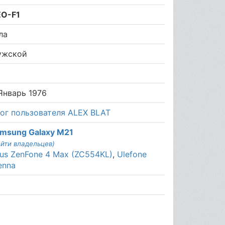
EO-F1
ла
ужской
0
Январь 1976
ог пользователя ALEX BLAT
msung Galaxy M21
айти владельцев)
us ZenFone 4 Max (ZC554KL)
,
Ulefone
enna