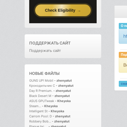
О п
h
ПОДДЕРЖАТЬ САЙТ
Поддержать сайт
Под
В
НОВЫЕ ФАЙЛЫ
GUNS UP! Mobil
-
zhenyatut
см
Крокодильчик С
-
zhenyatut
Day R Premium.
-
zhenyatut
Black Desert M
-
zhenyatut
ASUS GPUTweak
-
Kheyoka
Steam...
-
Kheyoka
Intelligent St
-
Kheyoka
Carrom Pool: D
-
zhenyatut
Robbery Bob...
-
zhenyatut
Plague Inc....
-
zhenyatut