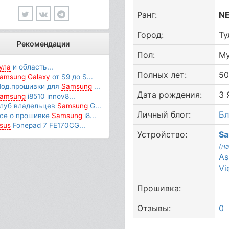
Ранг:
N
Город:
Ту
Рекомендации
Пол:
М
ула
и область...
Полных лет:
5
amsung
Galaxy
от S9 до S...
од.прошивки для
Samsung
...
Дата рождения:
3 
amsung
i8510 innov8...
луб владельцев
Samsung
G...
Личный блог:
Бл
се о прошивке
Samsung
i8...
sus
Fonepad 7 FE170CG...
Устройство:
Sa
(н
As
Vi
Прошивка:
Отзывы:
0