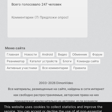
Всего голосовало 247 человек
Комментарии (7)
Предложи опрос!
Меню сайта
Главная
Новости
Android
Видео
Обменник
Форум
Реаниматор
Каталог устройств
Блоги
Команда сайта
Активные участники
Все комментарии
Правила
2003-2026 DimonVideo
Все материалы, размещенные на сайте, найдены в сети интернет
как свободно распространяемые, авторские права на них
принадлежат исключительно их авторам, если возникли
This website uses cookies to collect statistics and improve the
претензии - пишите на admin@dimonvideo.ru
service. You can accept or decline the use of all non-essential