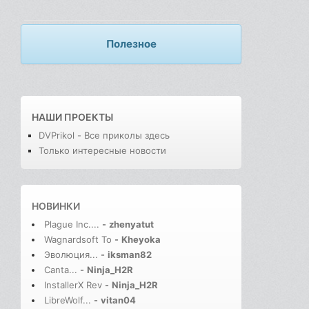
Полезное
НАШИ ПРОЕКТЫ
DVPrikol - Все приколы здесь
Только интересные новости
НОВИНКИ
Plague Inc....
-
zhenyatut
Wagnardsoft To
-
Kheyoka
Эволюция...
-
iksman82
Canta...
-
Ninja_H2R
InstallerX Rev
-
Ninja_H2R
LibreWolf...
-
vitan04