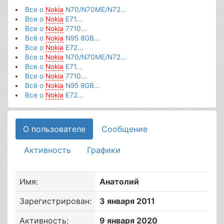
Все о
Nokia
N70/N70ME/N72...
Все о
Nokia
E71...
Все о
Nokia
7710...
Всё о
Nokia
N95 8GB...
Все о
Nokia
E72...
Все о
Nokia
N70/N70ME/N72...
Все о
Nokia
E71...
Все о
Nokia
7710...
Всё о
Nokia
N95 8GB...
Все о
Nokia
E72...
О пользователе
Сообщение
Активность
Графики
Имя:
Анатолий
Зарегистрирован:
3 января 2011
Активность:
9 января 2020