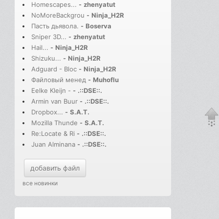
Homescapes...
-
zhenyatut
NoMoreBackgrou
-
Ninja_H2R
Пасть дьявола.
-
Boserva
Sniper 3D...
-
zhenyatut
Hail...
-
Ninja_H2R
Shizuku...
-
Ninja_H2R
Adguard - Bloc
-
Ninja_H2R
Файловый менед
-
Muhoflu
Eelke Kleijn -
-
.::DSE::.
Armin van Buur
-
.::DSE::.
Dropbox...
-
S.A.T.
Mozilla Thunde
-
S.A.T.
Re:Locate & Ri
-
.::DSE::.
Juan Alminana
-
.::DSE::.
добавить файл
все новинки