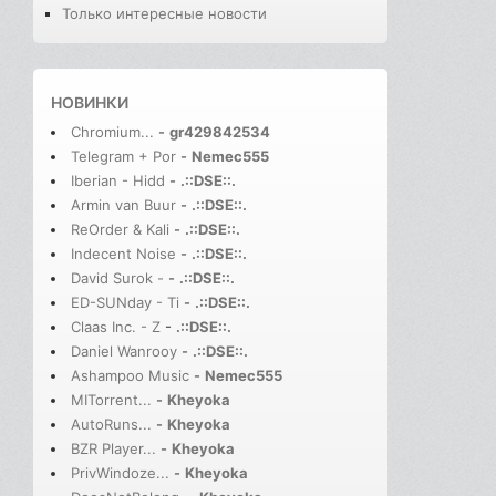
Только интересные новости
НОВИНКИ
Chromium...
-
gr429842534
Telegram + Por
-
Nemec555
Iberian - Hidd
-
.::DSE::.
Armin van Buur
-
.::DSE::.
ReOrder & Kali
-
.::DSE::.
Indecent Noise
-
.::DSE::.
David Surok -
-
.::DSE::.
ED-SUNday - Ti
-
.::DSE::.
Claas Inc. - Z
-
.::DSE::.
Daniel Wanrooy
-
.::DSE::.
Ashampoo Music
-
Nemec555
MITorrent...
-
Kheyoka
AutoRuns...
-
Kheyoka
BZR Player...
-
Kheyoka
PrivWindoze...
-
Kheyoka