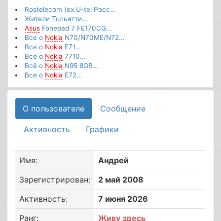
Rostelecom (ex.U-tel Росс...
Жители Тольятти...
Asus
Fonepad 7 FE170CG...
Все о
Nokia
N70/N70ME/N72...
Все о
Nokia
E71...
Все о
Nokia
7710...
Всё о
Nokia
N95 8GB...
Все о
Nokia
E72...
О пользователе
Сообщение
Активность
Графики
Имя:
Андрей
Зарегистрирован:
2 май 2008
Активность:
7 июня 2026
Ранг:
Живу здесь