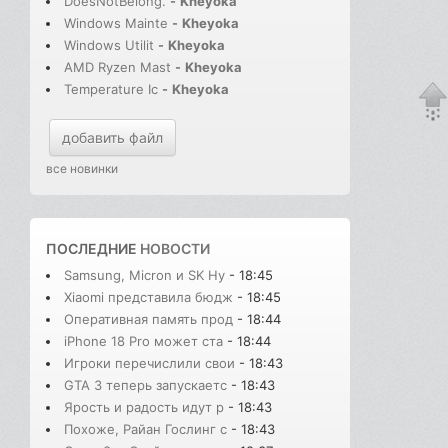
DoesNotBelong.
-
Kheyoka
Windows Mainte
-
Kheyoka
Windows Utilit
-
Kheyoka
AMD Ryzen Mast
-
Kheyoka
Temperature Ic
-
Kheyoka
добавить файл
все новинки
ПОСЛЕДНИЕ
НОВОСТИ
Samsung, Micron и SK Hy
- 18:45
Xiaomi представила бюдж
- 18:45
Оперативная память прод
- 18:44
iPhone 18 Pro может ста
- 18:44
Игроки перечислили свои
- 18:43
GTA 3 теперь запускаетс
- 18:43
Ярость и радость идут р
- 18:43
Похоже, Райан Гослинг с
- 18:43