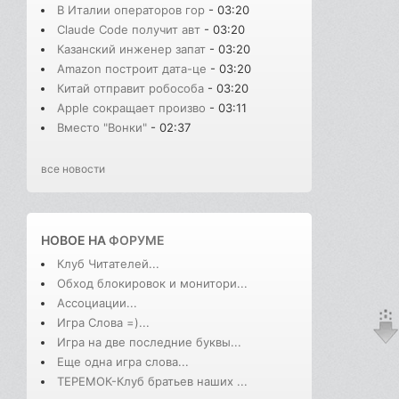
В Италии операторов гор
- 03:20
Claude Code получит авт
- 03:20
Казанский инженер запат
- 03:20
Amazon построит дата-це
- 03:20
Китай отправит робособа
- 03:20
Apple сокращает произво
- 03:11
Вместо "Вонки"
- 02:37
все новости
НОВОЕ НА
ФОРУМЕ
Клуб Читателей...
Обход блокировок и монитори...
Ассоциации...
Игра Слова =)...
Игра на две последние буквы...
Еще одна игра слова...
ТЕРЕМОК-Клуб братьев наших ...