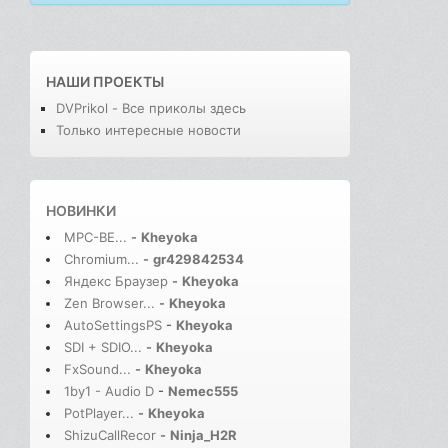
НАШИ ПРОЕКТЫ
DVPrikol - Все приколы здесь
Только интересные новости
НОВИНКИ
MPC-BE...
-
Kheyoka
Chromium...
-
gr429842534
Яндекс Браузер
-
Kheyoka
Zen Browser...
-
Kheyoka
AutoSettingsPS
-
Kheyoka
SDI + SDIO...
-
Kheyoka
FxSound...
-
Kheyoka
1by1 - Audio D
-
Nemec555
PotPlayer...
-
Kheyoka
ShizuCallRecor
-
Ninja_H2R