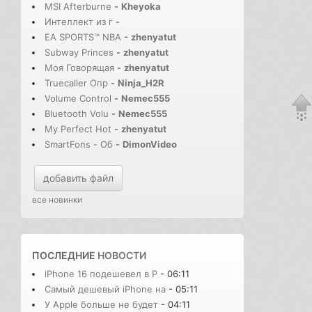
MSI Afterburne
-
Kheyoka
Интеллект из г
-
EA SPORTS™ NBA
-
zhenyatut
Subway Princes
-
zhenyatut
Моя Говорящая
-
zhenyatut
Truecaller Опр
-
Ninja_H2R
Volume Control
-
Nemec555
Bluetooth Volu
-
Nemec555
My Perfect Hot
-
zhenyatut
SmartFons - Об
-
DimonVideo
добавить файл
все новинки
ПОСЛЕДНИЕ
НОВОСТИ
iPhone 16 подешевел в Р
- 06:11
Самый дешевый iPhone на
- 05:11
У Apple больше не будет
- 04:11