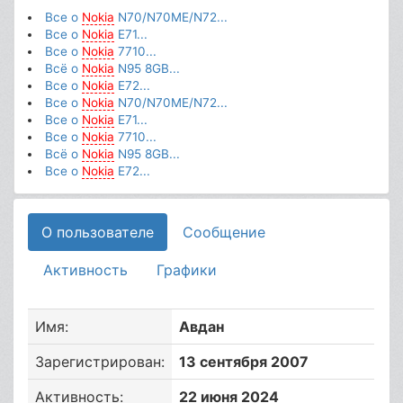
Все о
Nokia
N70/N70ME/N72...
Все о
Nokia
E71...
Все о
Nokia
7710...
Всё о
Nokia
N95 8GB...
Все о
Nokia
E72...
Все о
Nokia
N70/N70ME/N72...
Все о
Nokia
E71...
Все о
Nokia
7710...
Всё о
Nokia
N95 8GB...
Все о
Nokia
E72...
О пользователе
Сообщение
Активность
Графики
Имя:
Авдан
Зарегистрирован:
13 сентября 2007
Активность:
22 июня 2024