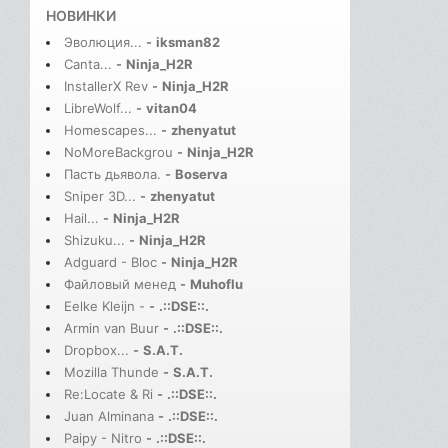
НОВИНКИ
Эволюция...
-
iksman82
Canta...
-
Ninja_H2R
InstallerX Rev
-
Ninja_H2R
LibreWolf...
-
vitan04
Homescapes...
-
zhenyatut
NoMoreBackgrou
-
Ninja_H2R
Пасть дьявола.
-
Boserva
Sniper 3D...
-
zhenyatut
Hail...
-
Ninja_H2R
Shizuku...
-
Ninja_H2R
Adguard - Bloc
-
Ninja_H2R
Файловый менед
-
Muhoflu
Eelke Kleijn -
-
.::DSE::.
Armin van Buur
-
.::DSE::.
Dropbox...
-
S.A.T.
Mozilla Thunde
-
S.A.T.
Re:Locate & Ri
-
.::DSE::.
Juan Alminana
-
.::DSE::.
Paipy - Nitro
-
.::DSE::.