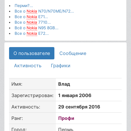
Перми?...
Все о
Nokia
N70/N70ME/N72...
Все о
Nokia
E71...
Все о
Nokia
7710...
Всё о
Nokia
N95 8GB...
Все о
Nokia
E72...
О пользователе
Сообщение
Активность
Графики
Имя:
Влад
Зарегистрирован:
1 января 2006
Активность:
29 сентября 2016
Ранг:
Профи
Город:
Пермь