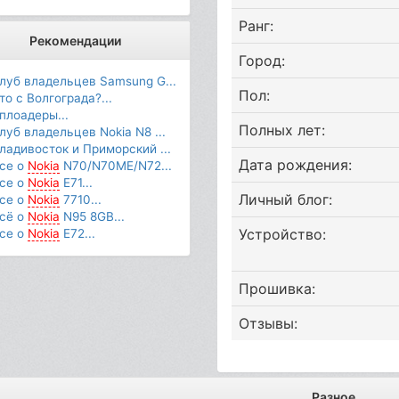
Ранг:
Рекомендации
Город:
луб владельцев Samsung G...
Пол:
то с Волгограда?...
плоадеры...
Полных лет:
луб владельцев Nokia N8 ...
ладивосток и Приморский ...
Дата рождения:
се о
Nokia
N70/N70ME/N72...
се о
Nokia
E71...
Личный блог:
се о
Nokia
7710...
сё о
Nokia
N95 8GB...
Устройство:
се о
Nokia
E72...
Прошивка:
Отзывы:
Разное