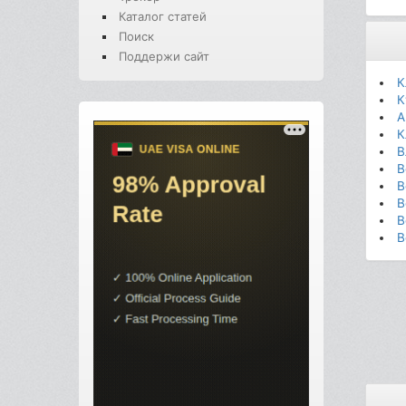
Каталог статей
Поиск
Поддержи сайт
К
К
А
К
В
В
В
В
В
В