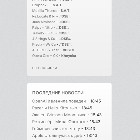
Dropbox...
-
S.A.T.
Mozilla Thunde
-
S.A.T.
Re:Locate & Ri
-
.::DSE::.
Juan Alminana
-
.::DSE::.
Paipy - Nitro
-
.::DSE::.
Travel5 - Futu
-
.::DSE::.
4 Strings & Su
-
.::DSE::.
Krevix - We Ca
-
.::DSE::.
AFTERUS x That
-
.::DSE::.
Opera One + GX
-
Kheyoka
все новинки
ПОСЛЕДНИЕ
НОВОСТИ
OpenAI изменила поведен
- 18:45
Razer и Hello Kitty вып
- 18:45
Экшен Crimson Moon выхо
- 18:43
Режиссёр "Мира Юрского
- 18:43
Геймеры считают, что у
- 18:43
Apple столкнулась с деф
- 18:43