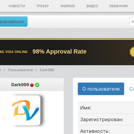
НОВОСТИ
ТРЕКЕР
ANDROID
ВИДЕО
ОБМЕННИК
рироваться
я
Пользователи
Dark999
Dark999
О пользователе
С
Имя:
Зарегистрирован:
Активность: