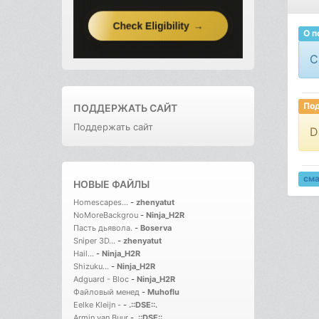
О п
С
Под
ПОДДЕРЖАТЬ САЙТ
Поддержать сайт
D
см
НОВЫЕ ФАЙЛЫ
Homescapes...
-
zhenyatut
NoMoreBackgrou
-
Ninja_H2R
Пасть дьявола.
-
Boserva
Sniper 3D...
-
zhenyatut
Hail...
-
Ninja_H2R
Shizuku...
-
Ninja_H2R
Adguard - Bloc
-
Ninja_H2R
Файловый менед
-
Muhoflu
Eelke Kleijn -
-
.::DSE::.
Armin van Buur
-
.::DSE::.