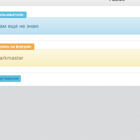
ользователе:
ам еще не знаю
пись на форуме:
arkmaster
артверсия