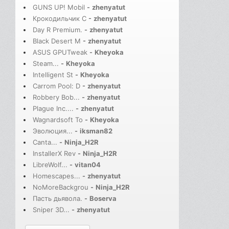
GUNS UP! Mobil
-
zhenyatut
Крокодильчик С
-
zhenyatut
Day R Premium.
-
zhenyatut
Black Desert M
-
zhenyatut
ASUS GPUTweak
-
Kheyoka
Steam...
-
Kheyoka
Intelligent St
-
Kheyoka
Carrom Pool: D
-
zhenyatut
Robbery Bob...
-
zhenyatut
Plague Inc....
-
zhenyatut
Wagnardsoft To
-
Kheyoka
Эволюция...
-
iksman82
Canta...
-
Ninja_H2R
InstallerX Rev
-
Ninja_H2R
LibreWolf...
-
vitan04
Homescapes...
-
zhenyatut
NoMoreBackgrou
-
Ninja_H2R
Пасть дьявола.
-
Boserva
Sniper 3D...
-
zhenyatut