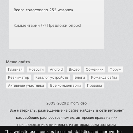
Всего голосовало 252 человек
Комментарии (7)
Предложи опрос!
Меню сайта
Главная
Новости
Android
Видео
Обменник
Форум
Реаниматор
Каталог устройств
Блоги
Команда сайта
Активные участники
Все комментарии
Правила
2003-2026 DimonVideo
Все материалы, размещенные на сайте, найдены в сети интернет
как свободно распространяемые, авторские права на них
принадлежат исключительно их авторам, если возникли
This website uses cookies to collect statistics and improve the
претензии - пишите на admin@dimonvideo.ru