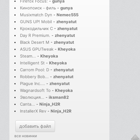
Firefox Focus:
-
gunya
Кинопоиск－филь
-
gunya
Musixmatch Dyn
-
Nemec555
GUNS UP! Mobil
-
zhenyatut
Крокодильчик С
-
zhenyatut
Day R Premium.
-
zhenyatut
Black Desert M
-
zhenyatut
ASUS GPUTweak
-
Kheyoka
Steam...
-
Kheyoka
Intelligent St
-
Kheyoka
Carrom Pool: D
-
zhenyatut
Robbery Bob...
-
zhenyatut
Plague Inc....
-
zhenyatut
Wagnardsoft To
-
Kheyoka
Эволюция...
-
iksman82
Canta...
-
Ninja_H2R
InstallerX Rev
-
Ninja_H2R
добавить файл
все новинки