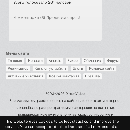
Всего голосовало 261 человек
Комментарии (8)
Предложи опрос!
Меню сайта
Главная
Новости
Android
Видео
Обменник
Форум
Реаниматор
Каталог устройств
Блоги
Команда сайта
Активные участники
Все комментарии
Правила
2003-2026 DimonVideo
Все материалы, размещенные на сайте, найдены в сети интернет
как свободно распространяемые, авторские права на них
принадлежат исключительно их авторам, если возникли
This website uses cookies to collect statistics and improve the
претензии - пишите на admin@dimonvideo.ru
service. You can accept or decline the use of all non-essential
Политика в отношении обработки персональных данных