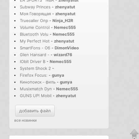
EA SPORTS™ NBA
-
zhenyatut
Subway Princes
-
zhenyatut
Моя Говорящая
-
zhenyatut
Truecaller Опр
-
Ninja_H2R
Volume Control
-
Nemec555
Bluetooth Volu
-
Nemec555
My Perfect Hot
-
zhenyatut
SmartFons - Об
-
DimonVideo
Glen Hansard -
-
wizard76
IObit Driver B
-
Nemec555
System Shock 2
-
Firefox Focus:
-
gunya
Кинопоиск－филь
-
gunya
Musixmatch Dyn
-
Nemec555
GUNS UP! Mobil
-
zhenyatut
добавить файл
все новинки