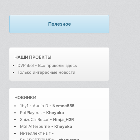
Полезное
НАШИ ПРОЕКТЫ
DVPrikol - Все приколы здесь
Только интересные новости
НОВИНКИ
1by1 - Audio D
-
Nemec555
PotPlayer...
-
Kheyoka
ShizuCallRecor
-
Ninja_H2R
MSI Afterburne
-
Kheyoka
Интеллект из г
-