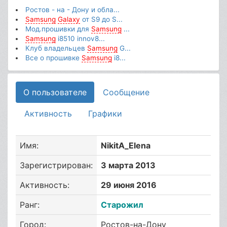
Ростов - на - Дону и обла...
Samsung
Galaxy
от S9 до S...
Мод.прошивки для
Samsung
...
Samsung
i8510 innov8...
Клуб владельцев
Samsung
G...
Все о прошивке
Samsung
i8...
О пользователе
Сообщение
Активность
Графики
Имя:
NikitA_Elena
Зарегистрирован:
3 марта 2013
Активность:
29 июня 2016
Ранг:
Старожил
Город:
Ростов-на-Дону