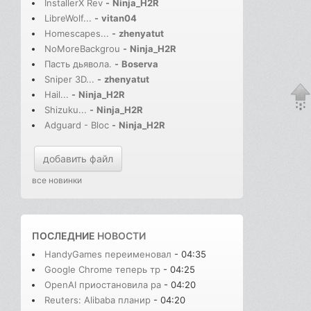
InstallerX Rev
-
Ninja_H2R
LibreWolf...
-
vitan04
Homescapes...
-
zhenyatut
NoMoreBackgrou
-
Ninja_H2R
Пасть дьявола.
-
Boserva
Sniper 3D...
-
zhenyatut
Hail...
-
Ninja_H2R
Shizuku...
-
Ninja_H2R
Adguard - Bloc
-
Ninja_H2R
добавить файл
все новинки
ПОСЛЕДНИЕ
НОВОСТИ
HandyGames переименовал
- 04:35
Google Chrome теперь тр
- 04:25
OpenAI приостановила ра
- 04:20
Reuters: Alibaba планир
- 04:20