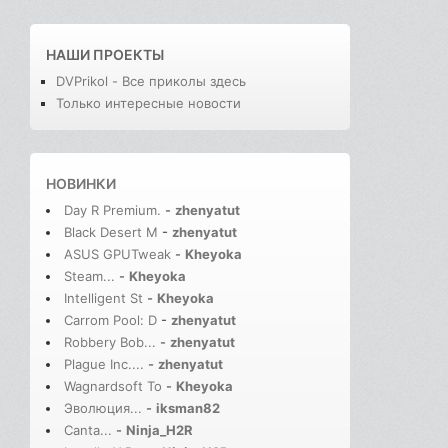
НАШИ ПРОЕКТЫ
DVPrikol - Все приколы здесь
Только интересные новости
НОВИНКИ
Day R Premium.
-
zhenyatut
Black Desert M
-
zhenyatut
ASUS GPUTweak
-
Kheyoka
Steam...
-
Kheyoka
Intelligent St
-
Kheyoka
Carrom Pool: D
-
zhenyatut
Robbery Bob...
-
zhenyatut
Plague Inc....
-
zhenyatut
Wagnardsoft To
-
Kheyoka
Эволюция...
-
iksman82
Canta...
-
Ninja_H2R