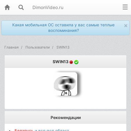
DimonVideo.ru
×
Какая мобильная ОС оставила у вас самые теплые
воспоминания?
Главная
Пользователи
SWIN13
SWIN13
Рекомендации
Беларусь
и вся-вся област...