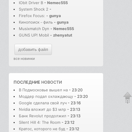
IObit Driver B
-
Nemec555
System Shock 2
-
Firefox Focus:
-
gunya
Кинопоиск－филь
-
gunya
Musixmatch Dyn
-
Nemec555
GUNS UP! Mobil
-
zhenyatut
добавить файл
все новинки
ПОСЛЕДНИЕ
НОВОСТИ
В Подмосковье вышел на
- 23:20
Моддер подал охлаждающу
- 23:20
Google сделала свой луч
- 23:16
Nvidia вложит до $3 млр
- 23:13
Банк Revolut продолжил
- 23:13
Silent Hill 4: The Room
- 23:12
Кратос, которого не буд
- 23:12