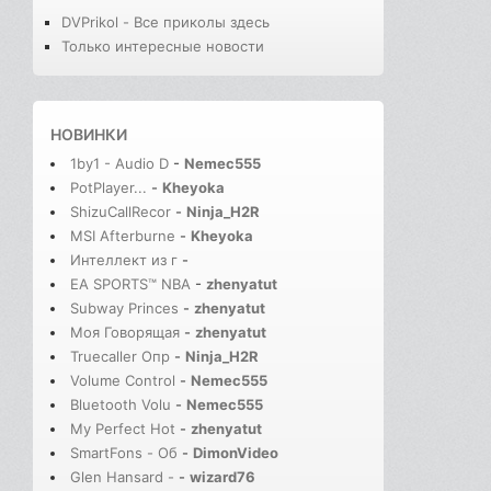
DVPrikol - Все приколы здесь
Только интересные новости
НОВИНКИ
1by1 - Audio D
-
Nemec555
PotPlayer...
-
Kheyoka
ShizuCallRecor
-
Ninja_H2R
MSI Afterburne
-
Kheyoka
Интеллект из г
-
EA SPORTS™ NBA
-
zhenyatut
Subway Princes
-
zhenyatut
Моя Говорящая
-
zhenyatut
Truecaller Опр
-
Ninja_H2R
Volume Control
-
Nemec555
Bluetooth Volu
-
Nemec555
My Perfect Hot
-
zhenyatut
SmartFons - Об
-
DimonVideo
Glen Hansard -
-
wizard76