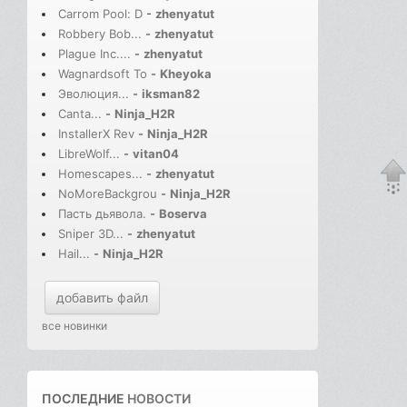
Carrom Pool: D
-
zhenyatut
Robbery Bob...
-
zhenyatut
Plague Inc....
-
zhenyatut
Wagnardsoft To
-
Kheyoka
Эволюция...
-
iksman82
Canta...
-
Ninja_H2R
InstallerX Rev
-
Ninja_H2R
LibreWolf...
-
vitan04
Homescapes...
-
zhenyatut
NoMoreBackgrou
-
Ninja_H2R
Пасть дьявола.
-
Boserva
Sniper 3D...
-
zhenyatut
Hail...
-
Ninja_H2R
добавить файл
все новинки
ПОСЛЕДНИЕ
НОВОСТИ