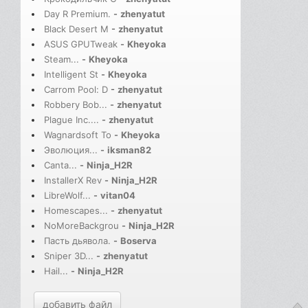
Day R Premium.
-
zhenyatut
Black Desert M
-
zhenyatut
ASUS GPUTweak
-
Kheyoka
Steam...
-
Kheyoka
Intelligent St
-
Kheyoka
Carrom Pool: D
-
zhenyatut
Robbery Bob...
-
zhenyatut
Plague Inc....
-
zhenyatut
Wagnardsoft To
-
Kheyoka
Эволюция...
-
iksman82
Canta...
-
Ninja_H2R
InstallerX Rev
-
Ninja_H2R
LibreWolf...
-
vitan04
Homescapes...
-
zhenyatut
NoMoreBackgrou
-
Ninja_H2R
Пасть дьявола.
-
Boserva
Sniper 3D...
-
zhenyatut
Hail...
-
Ninja_H2R
добавить файл