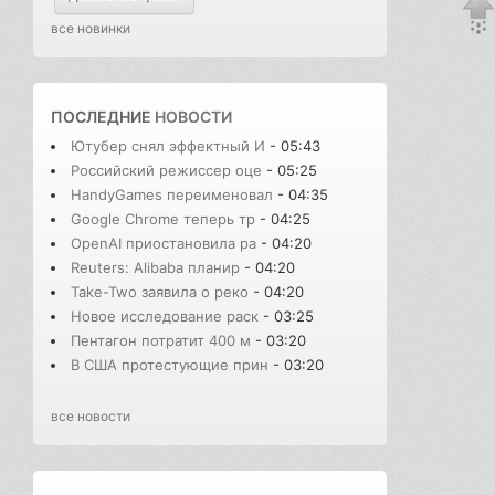
все новинки
ПОСЛЕДНИЕ
НОВОСТИ
Ютубер снял эффектный И
- 05:43
Российский режиссер оце
- 05:25
HandyGames переименовал
- 04:35
Google Chrome теперь тр
- 04:25
OpenAI приостановила ра
- 04:20
Reuters: Alibaba планир
- 04:20
Take-Two заявила о реко
- 04:20
Новое исследование раск
- 03:25
Пентагон потратит 400 м
- 03:20
В США протестующие прин
- 03:20
все новости