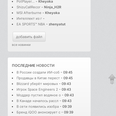
PotPlayer...
-
Kheyoka
ShizuCallRecor
-
Ninja_H2R
MSI Afterburne
-
Kheyoka
Интеллект из г
-
EA SPORTS™ NBA
-
zhenyatut
добавить файл
все новинки
ПОСЛЕДНИЕ
НОВОСТИ
В России создали ИИ‑соб
- 09:45
Продавцы в Китае перест
- 09:45
Blizzard уберёт мировых
- 09:43
Игрок Space Engineers 2
- 09:43
Моддер пустил водяное о
- 09:43
В Канаде началось рассл
- 09:43
В сети появились изобра
- 09:39
Бренд iQOO анонсирует с
- 09:39