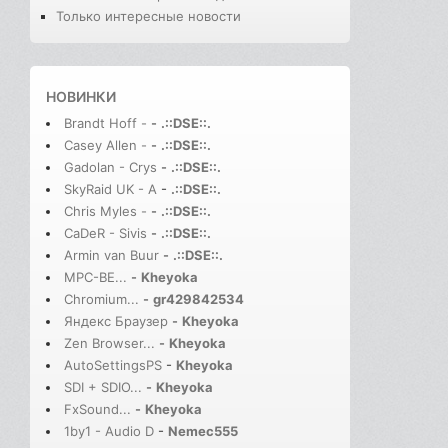
Только интересные новости
НОВИНКИ
Brandt Hoff -
-
.::DSE::.
Casey Allen -
-
.::DSE::.
Gadolan - Crys
-
.::DSE::.
SkyRaid UK - A
-
.::DSE::.
Chris Myles -
-
.::DSE::.
CaDeR - Sivis
-
.::DSE::.
Armin van Buur
-
.::DSE::.
MPC-BE...
-
Kheyoka
Chromium...
-
gr429842534
Яндекс Браузер
-
Kheyoka
Zen Browser...
-
Kheyoka
AutoSettingsPS
-
Kheyoka
SDI + SDIO...
-
Kheyoka
FxSound...
-
Kheyoka
1by1 - Audio D
-
Nemec555