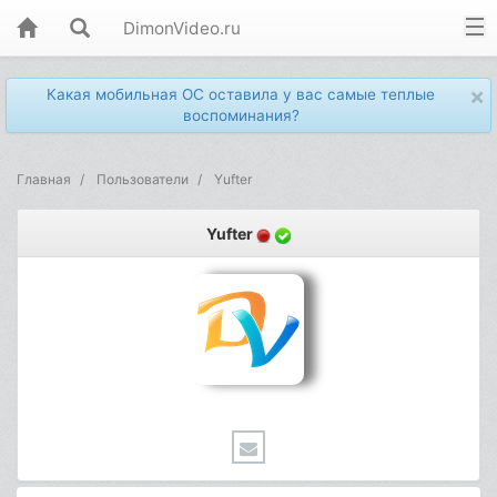
DimonVideo.ru
×
Какая мобильная ОС оставила у вас самые теплые
воспоминания?
Главная
Пользователи
Yufter
Yufter