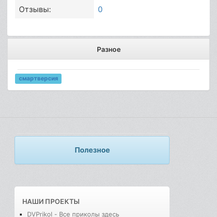
Отзывы:
0
Разное
смартверсия
Полезное
НАШИ ПРОЕКТЫ
DVPrikol - Все приколы здесь