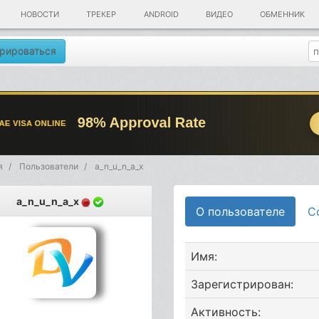
НОВОСТИ
ТРЕКЕР
ANDROID
ВИДЕО
ОБМЕННИК
рироваться
я
Пользователи
a_n_u_n_a_x
a_n_u_n_a_x
О пользователе
С
Имя:
Зарегистрирован:
Активность: