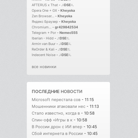
AFTERUS x That
-
.::DSE::.
Opera One + GX
-
Kheyoka
Zen Browser...
-
Kheyoka
Яндекс Браузер
-
Kheyoka
Chromium...
-
gr429842534
Telegram + Por
-
Nemec555
Iberian - Hidd
-
.::DSE::.
Armin van Buur
-
.::DSE::.
ReOrder & Kali
-
.::DSE::.
Indecent Noise
-
.::DSE::.
все новинки
ПОСЛЕДНИЕ
НОВОСТИ
Microsoft перестала сов
- 11:15
Мошенники атаковали нес
- 11:13
Стало известно, когда в
- 10:58
Спин-офф «Игры в к
- 10:58
В России дрон с ИИ впер
- 10:45
Сбой интернета в России
- 10:45