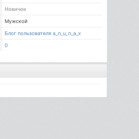
Новичок
Мужской
Блог пользователя a_n_u_n_a_x
0