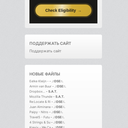
ПОДДЕРЖАТЬ САЙТ
Поддержать сайт
НОВЫЕ ФАЙЛЫ
Eelke Kleijn -
-
.::DSE::.
Armin van Buur
-
.::DSE::.
Dropbox...
-
S.A.T.
Mozilla Thunde
-
S.A.T.
Re:Locate & Ri
-
.::DSE::.
Juan Alminana
-
.::DSE::.
Paipy - Nitro
-
.::DSE::.
Travel5 - Futu
-
.::DSE::.
4 Strings & Su
-
.::DSE::.
Krevix - We Ca
-
.::DSE::.