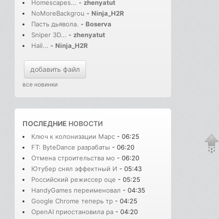
Homescapes...
-
zhenyatut
NoMoreBackgrou
-
Ninja_H2R
Пасть дьявола.
-
Boserva
Sniper 3D...
-
zhenyatut
Hail...
-
Ninja_H2R
добавить файл
все новинки
ПОСЛЕДНИЕ
НОВОСТИ
Ключ к колонизации Марс
- 06:25
FT: ByteDance разрабаты
- 06:20
Отмена строительства мо
- 06:20
Ютубер снял эффектный И
- 05:43
Российский режиссер оце
- 05:25
HandyGames переименовал
- 04:35
Google Chrome теперь тр
- 04:25
OpenAI приостановила ра
- 04:20