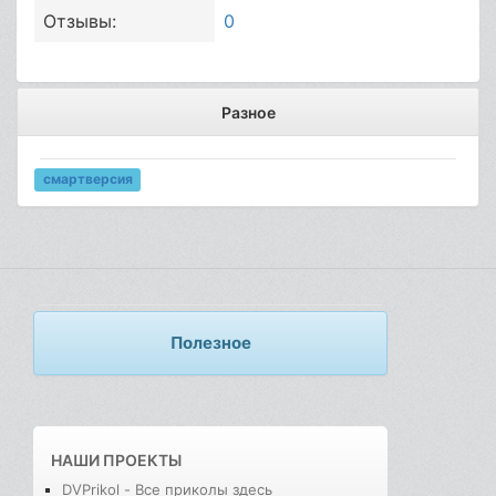
Отзывы:
0
Разное
смартверсия
Полезное
НАШИ ПРОЕКТЫ
DVPrikol - Все приколы здесь