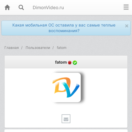
DimonVideo.ru
×
Какая мобильная ОС оставила у вас самые теплые
воспоминания?
Главная
Пользователи
fatom
fatom