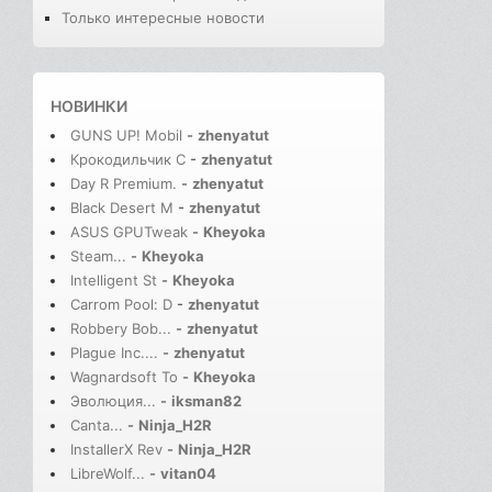
Только интересные новости
НОВИНКИ
GUNS UP! Mobil
-
zhenyatut
Крокодильчик С
-
zhenyatut
Day R Premium.
-
zhenyatut
Black Desert M
-
zhenyatut
ASUS GPUTweak
-
Kheyoka
Steam...
-
Kheyoka
Intelligent St
-
Kheyoka
Carrom Pool: D
-
zhenyatut
Robbery Bob...
-
zhenyatut
Plague Inc....
-
zhenyatut
Wagnardsoft To
-
Kheyoka
Эволюция...
-
iksman82
Canta...
-
Ninja_H2R
InstallerX Rev
-
Ninja_H2R
LibreWolf...
-
vitan04