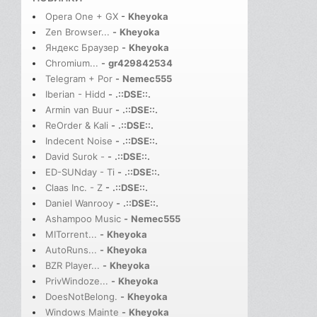
Opera One + GX
-
Kheyoka
Zen Browser...
-
Kheyoka
Яндекс Браузер
-
Kheyoka
Chromium...
-
gr429842534
Telegram + Por
-
Nemec555
Iberian - Hidd
-
.::DSE::.
Armin van Buur
-
.::DSE::.
ReOrder & Kali
-
.::DSE::.
Indecent Noise
-
.::DSE::.
David Surok -
-
.::DSE::.
ED-SUNday - Ti
-
.::DSE::.
Claas Inc. - Z
-
.::DSE::.
Daniel Wanrooy
-
.::DSE::.
Ashampoo Music
-
Nemec555
MITorrent...
-
Kheyoka
AutoRuns...
-
Kheyoka
BZR Player...
-
Kheyoka
PrivWindoze...
-
Kheyoka
DoesNotBelong.
-
Kheyoka
Windows Mainte
-
Kheyoka