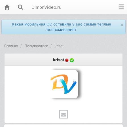
DimonVideo.ru
×
Какая мобильная ОС оставила у вас самые теплые
воспоминания?
Главная
Пользователи
krisct
krisct