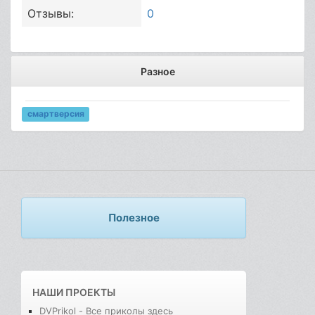
Отзывы:
0
Разное
смартверсия
Полезное
НАШИ ПРОЕКТЫ
DVPrikol - Все приколы здесь