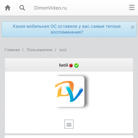
DimonVideo.ru
×
Какая мобильная ОС оставила у вас самые теплые
воспоминания?
Главная
Пользователи
lucii
lucii