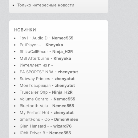
Только интересные новости
НОВИНКИ
1by1 - Audio D
-
Nemec555
PotPlayer...
-
Kheyoka
ShizuCallRecor
-
Ninja_H2R
MSI Afterburne
-
Kheyoka
Интеллект из г
-
EA SPORTS™ NBA
-
zhenyatut
Subway Princes
-
zhenyatut
Моя Говорящая
-
zhenyatut
Truecaller Опр
-
Ninja_H2R
Volume Control
-
Nemec555
Bluetooth Volu
-
Nemec555
My Perfect Hot
-
zhenyatut
SmartFons - Об
-
DimonVideo
Glen Hansard -
-
wizard76
IObit Driver B
-
Nemec555