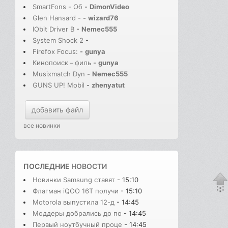
SmartFons - Об
-
DimonVideo
Glen Hansard -
-
wizard76
IObit Driver B
-
Nemec555
System Shock 2
-
Firefox Focus:
-
gunya
Кинопоиск－филь
-
gunya
Musixmatch Dyn
-
Nemec555
GUNS UP! Mobil
-
zhenyatut
добавить файл
все новинки
ПОСЛЕДНИЕ
НОВОСТИ
Новинки Samsung ставят
- 15:10
Флагман iQOO 16T получи
- 15:10
Motorola выпустила 12-д
- 14:45
Моддеры добрались до по
- 14:45
Первый ноутбучный проце
- 14:45