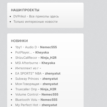
НАШИ ПРОЕКТЫ
DVPrikol - Все приколы здесь
Только интересные новости
НОВИНКИ
1by1 - Audio D
-
Nemec555
PotPlayer...
-
Kheyoka
ShizuCallRecor
-
Ninja_H2R
MSI Afterburne
-
Kheyoka
Интеллект из г
-
EA SPORTS™ NBA
-
zhenyatut
Subway Princes
-
zhenyatut
Моя Говорящая
-
zhenyatut
Truecaller Опр
-
Ninja_H2R
Volume Control
-
Nemec555
Bluetooth Volu
-
Nemec555
My Perfect Hot
-
zhenyatut