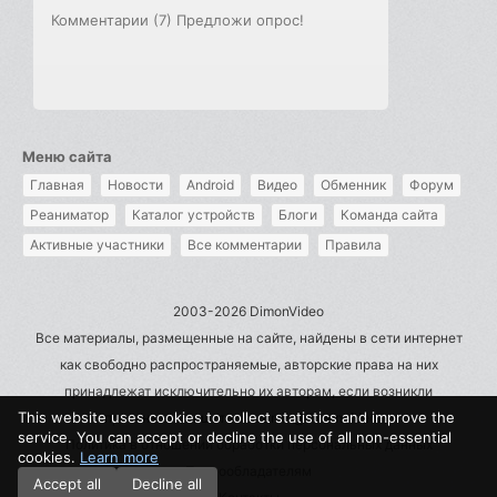
Комментарии (7)
Предложи опрос!
Меню сайта
Главная
Новости
Android
Видео
Обменник
Форум
Реаниматор
Каталог устройств
Блоги
Команда сайта
Активные участники
Все комментарии
Правила
2003-2026 DimonVideo
Все материалы, размещенные на сайте, найдены в сети интернет
как свободно распространяемые, авторские права на них
принадлежат исключительно их авторам, если возникли
This website uses cookies to collect statistics and improve the
претензии - пишите на admin@dimonvideo.ru
service. You can accept or decline the use of all non-essential
Политика в отношении обработки персональных данных
cookies.
Learn more
Правообладателям
Accept all
Decline all