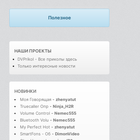
Полезное
НАШИ ПРОЕКТЫ
DVPrikol - Все приколы здесь
Только интересные новости
НОВИНКИ
Моя Говорящая
-
zhenyatut
Truecaller Опр
-
Ninja_H2R
Volume Control
-
Nemec555
Bluetooth Volu
-
Nemec555
My Perfect Hot
-
zhenyatut
SmartFons - Об
-
DimonVideo