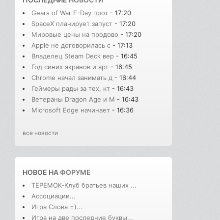
Gears of War E-Day прот
- 17:20
SpaceX планирует запуст
- 17:20
Мировые цены на продово
- 17:20
Apple не договорилась с
- 17:13
Владелец Steam Deck вер
- 16:45
Год синих экранов и арт
- 16:45
Chrome начал занимать д
- 16:44
Геймеры рады за тех, кт
- 16:43
Ветераны Dragon Age и M
- 16:43
Microsoft Edge начинает
- 16:36
все новости
НОВОЕ НА
ФОРУМЕ
ТЕРЕМОК-Клуб братьев наших ...
Ассоциации...
Игра Слова =)...
Игра на две последние буквы...