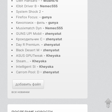
Glen Hansard -
-
wizard76
IObit Driver B
-
Nemec555
System Shock 2
-
Firefox Focus:
-
gunya
Кинопоиск－филь
-
gunya
Musixmatch Dyn
-
Nemec555
GUNS UP! Mobil
-
zhenyatut
Крокодильчик С
-
zhenyatut
Day R Premium.
-
zhenyatut
Black Desert M
-
zhenyatut
ASUS GPUTweak
-
Kheyoka
Steam...
-
Kheyoka
Intelligent St
-
Kheyoka
Carrom Pool: D
-
zhenyatut
добавить файл
все новинки
ПОСЛЕДНИЕ
НОВОСТИ