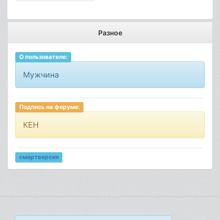
Разное
О пользователе:
Мужчина
Подпись на форуме:
КЕН
смартверсия