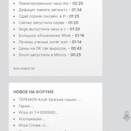
Лимитированные часы Koj
- 02:20
Дефицит памяти затянетс
- 01:34
Сдай сорняк онлайн: в Р
- 01:25
Cainiao запустила серви
- 01:20
Sega выпустила часы в с
- 01:20
Большое обновление What
- 01:16
Почему ученые хотят жит
- 01:14
Цены на ПК так выросли,
- 00:43
Doom запустили в Micros
- 00:25
все новости
НОВОЕ НА
ФОРУМЕ
ТЕРЕМОК-Клуб братьев наших ...
Гараж...
Игра от 1->1000000...
Ассоциации...
Игра Слова =)...