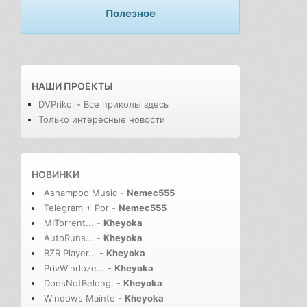
Полезное
НАШИ ПРОЕКТЫ
DVPrikol - Все приколы здесь
Только интересные новости
НОВИНКИ
Ashampoo Music
-
Nemec555
Telegram + Por
-
Nemec555
MITorrent...
-
Kheyoka
AutoRuns...
-
Kheyoka
BZR Player...
-
Kheyoka
PrivWindoze...
-
Kheyoka
DoesNotBelong.
-
Kheyoka
Windows Mainte
-
Kheyoka