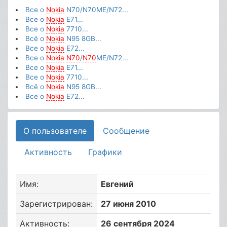
Все о
Nokia
N70/N70ME/N72...
Все о
Nokia
E71...
Все о
Nokia
7710...
Всё о
Nokia
N95 8GB...
Все о
Nokia
E72...
Все о
Nokia
N70
/
N70
ME/N72...
Все о
Nokia
E71...
Все о
Nokia
7710...
Всё о
Nokia
N95 8GB...
Все о
Nokia
E72...
О пользователе
Сообщение
Активность
Графики
Имя:
Евгений
Зарегистрирован:
27 июня 2010
Активность:
26 сентября 2024