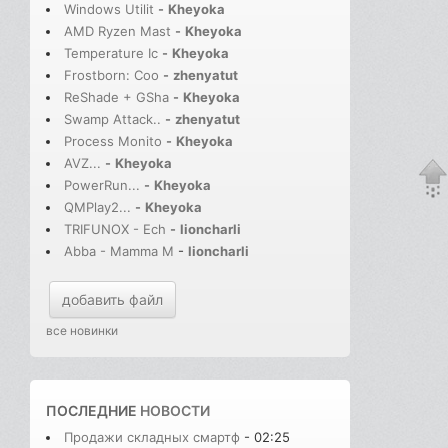
Windows Utilit
-
Kheyoka
AMD Ryzen Mast
-
Kheyoka
Temperature Ic
-
Kheyoka
Frostborn: Coo
-
zhenyatut
ReShade + GSha
-
Kheyoka
Swamp Attack..
-
zhenyatut
Process Monito
-
Kheyoka
AVZ...
-
Kheyoka
PowerRun...
-
Kheyoka
QMPlay2...
-
Kheyoka
TRIFUNOX - Ech
-
lioncharli
Abba - Mamma M
-
lioncharli
добавить файл
все новинки
ПОСЛЕДНИЕ
НОВОСТИ
Продажи складных смартф
- 02:25