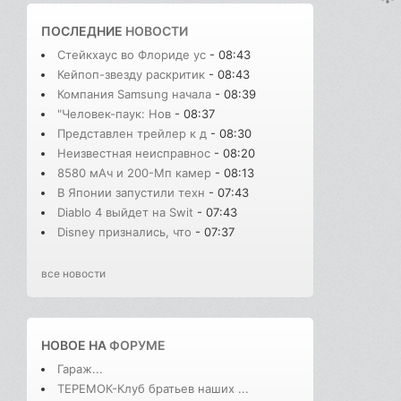
ПОСЛЕДНИЕ
НОВОСТИ
Стейкхаус во Флориде ус
- 08:43
Кейпоп-звезду раскритик
- 08:43
Компания Samsung начала
- 08:39
"Человек-паук: Нов
- 08:37
Представлен трейлер к д
- 08:30
Неизвестная неисправнос
- 08:20
8580 мАч и 200-Мп камер
- 08:13
В Японии запустили техн
- 07:43
Diablo 4 выйдет на Swit
- 07:43
Disney признались, что
- 07:37
все новости
НОВОЕ НА
ФОРУМЕ
Гараж...
ТЕРЕМОК-Клуб братьев наших ...