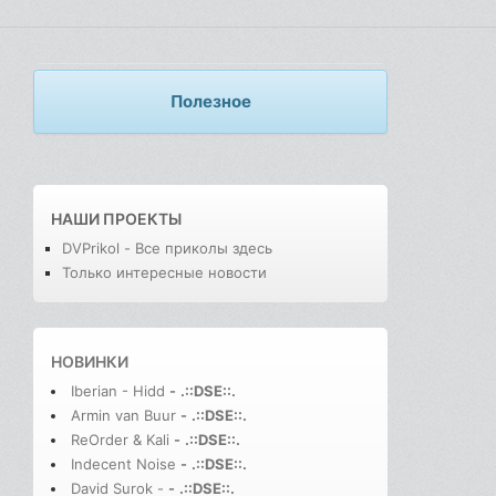
Полезное
НАШИ ПРОЕКТЫ
DVPrikol - Все приколы здесь
Только интересные новости
НОВИНКИ
Iberian - Hidd
-
.::DSE::.
Armin van Buur
-
.::DSE::.
ReOrder & Kali
-
.::DSE::.
Indecent Noise
-
.::DSE::.
David Surok -
-
.::DSE::.