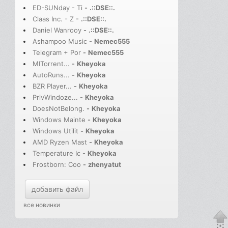
ED-SUNday - Ti
-
.::DSE::.
Claas Inc. - Z
-
.::DSE::.
Daniel Wanrooy
-
.::DSE::.
Ashampoo Music
-
Nemec555
Telegram + Por
-
Nemec555
MITorrent...
-
Kheyoka
AutoRuns...
-
Kheyoka
BZR Player...
-
Kheyoka
PrivWindoze...
-
Kheyoka
DoesNotBelong.
-
Kheyoka
Windows Mainte
-
Kheyoka
Windows Utilit
-
Kheyoka
AMD Ryzen Mast
-
Kheyoka
Temperature Ic
-
Kheyoka
Frostborn: Coo
-
zhenyatut
добавить файл
все новинки