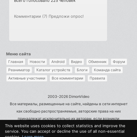
Всего голосовало 225 человек
Комментарии (7)
Предложи опрос!
Меню сайта
Главная
Новости
Android
Видео
Обменник
Форум
Реаниматор
Каталог устройств
Блоги
Команда сайта
Активные участники
Все комментарии
Правила
2003-2026 DimonVideo
Все материалы, размещенные на сайте, найдены в сети интернет
как свободно распространяемые, авторские права на них
принадлежат исключительно их авторам, если возникли
This website uses cookies to collect statistics and improve the
претензии - пишите на admin@dimonvideo.ru
service. You can accept or decline the use of all non-essential
Политика в отношении обработки персональных данных
cookies.
Learn more