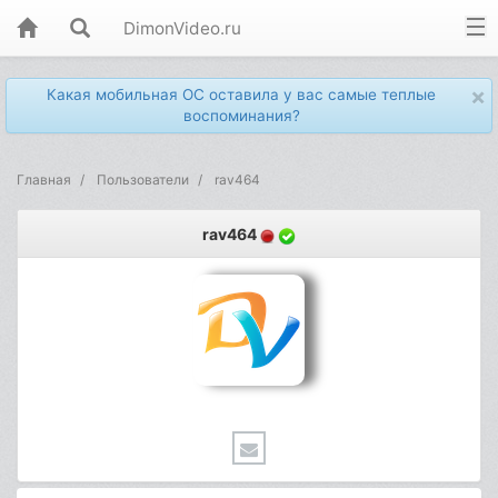
DimonVideo.ru
×
Какая мобильная ОС оставила у вас самые теплые
воспоминания?
Главная
Пользователи
rav464
rav464