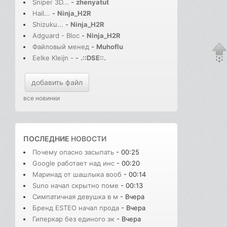
Sniper 3D...
-
zhenyatut
Hail...
-
Ninja_H2R
Shizuku...
-
Ninja_H2R
Adguard - Bloc
-
Ninja_H2R
Файловый менед
-
Muhoflu
Eelke Kleijn -
-
.::DSE::.
добавить файл
все новинки
ПОСЛЕДНИЕ
НОВОСТИ
Почему опасно засыпать
- 00:25
Google работает над инс
- 00:20
Маринад от шашлыка вооб
- 00:14
Suno начал скрытно поме
- 00:13
Симпатичная девушка в м
- Вчера
Бренд ESTEO начал прода
- Вчера
Гиперкар без единого эк
- Вчера