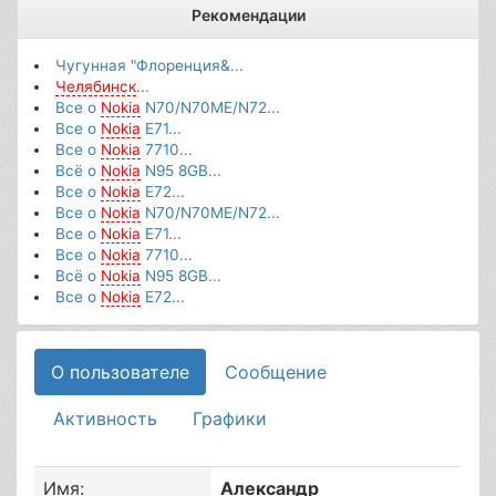
Рекомендации
Чугунная "Флоренция&...
Челябинск
...
Все о
Nokia
N70/N70ME/N72...
Все о
Nokia
E71...
Все о
Nokia
7710...
Всё о
Nokia
N95 8GB...
Все о
Nokia
E72...
Все о
Nokia
N70/N70ME/N72...
Все о
Nokia
E71...
Все о
Nokia
7710...
Всё о
Nokia
N95 8GB...
Все о
Nokia
E72...
О пользователе
Сообщение
Активность
Графики
Имя:
Александр