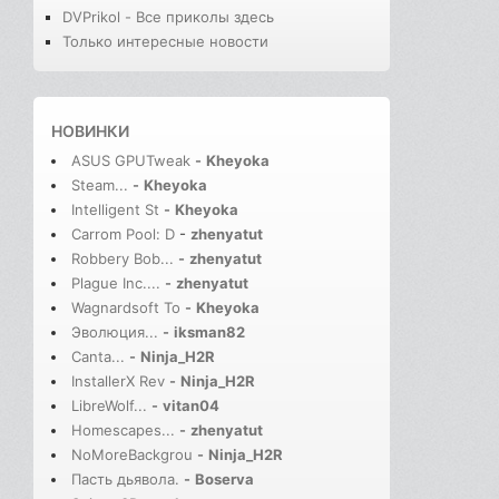
DVPrikol - Все приколы здесь
Только интересные новости
НОВИНКИ
ASUS GPUTweak
-
Kheyoka
Steam...
-
Kheyoka
Intelligent St
-
Kheyoka
Carrom Pool: D
-
zhenyatut
Robbery Bob...
-
zhenyatut
Plague Inc....
-
zhenyatut
Wagnardsoft To
-
Kheyoka
Эволюция...
-
iksman82
Canta...
-
Ninja_H2R
InstallerX Rev
-
Ninja_H2R
LibreWolf...
-
vitan04
Homescapes...
-
zhenyatut
NoMoreBackgrou
-
Ninja_H2R
Пасть дьявола.
-
Boserva