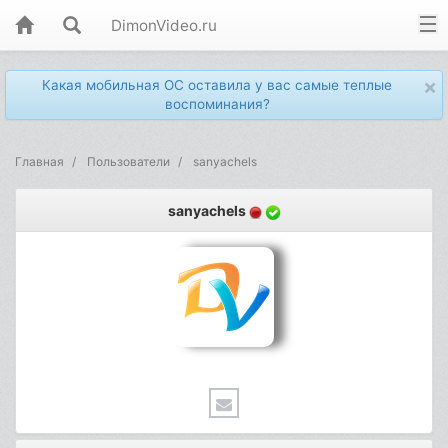
DimonVideo.ru
×
Какая мобильная ОС оставила у вас самые теплые
воспоминания?
Главная
Пользователи
sanyachels
sanyachels