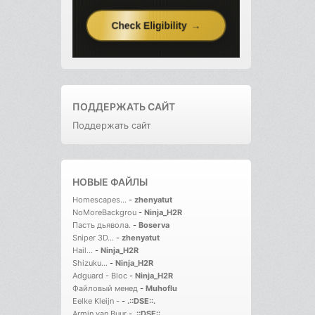
ПОДДЕРЖАТЬ САЙТ
Поддержать сайт
НОВЫЕ ФАЙЛЫ
Homescapes...
-
zhenyatut
NoMoreBackgrou
-
Ninja_H2R
Пасть дьявола.
-
Boserva
Sniper 3D...
-
zhenyatut
Hail...
-
Ninja_H2R
Shizuku...
-
Ninja_H2R
Adguard - Bloc
-
Ninja_H2R
Файловый менед
-
Muhoflu
Eelke Kleijn -
-
.::DSE::.
Armin van Buur
-
.::DSE::.