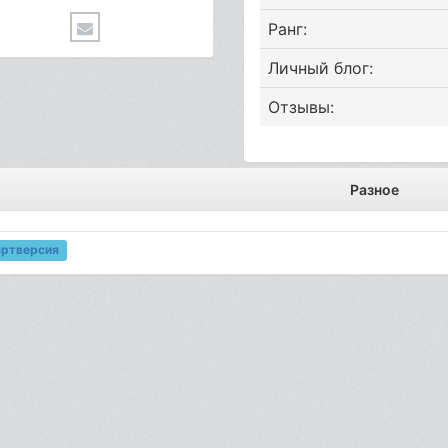
Ранг:
Личный блог:
Отзывы:
Разное
артверсия