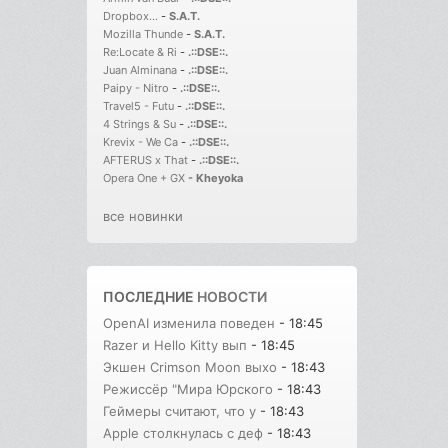
Dropbox...
-
S.A.T.
Mozilla Thunde
-
S.A.T.
Re:Locate & Ri
-
.::DSE::.
Juan Alminana
-
.::DSE::.
Paipy - Nitro
-
.::DSE::.
Travel5 - Futu
-
.::DSE::.
4 Strings & Su
-
.::DSE::.
Krevix - We Ca
-
.::DSE::.
AFTERUS x That
-
.::DSE::.
Opera One + GX
-
Kheyoka
все новинки
ПОСЛЕДНИЕ
НОВОСТИ
OpenAI изменила поведен
- 18:45
Razer и Hello Kitty вып
- 18:45
Экшен Crimson Moon выхо
- 18:43
Режиссёр "Мира Юрского
- 18:43
Геймеры считают, что у
- 18:43
Apple столкнулась с деф
- 18:43