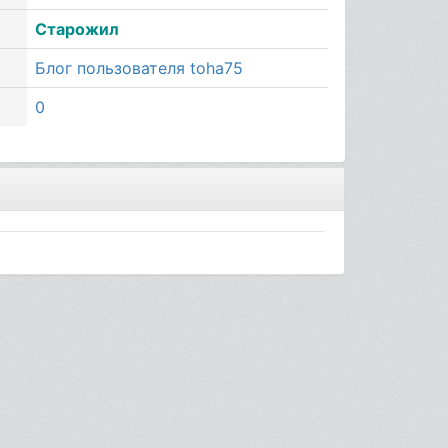
Старожил
Блог пользователя toha75
0