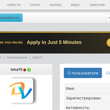
НОВОСТИ
ТРЕКЕР
ANDROID
ВИДЕО
ОБМЕННИК
рироваться
я
Пользователи
toha75
toha75
О пользователе
С
Имя:
Зарегистрирован:
Активность: