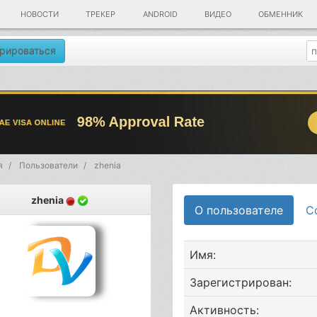
НОВОСТИ
ТРЕКЕР
ANDROID
ВИДЕО
ОБМЕННИК
рироваться
я
Пользователи
zhenia
zhenia
О пользователе
С
Имя:
Зарегистрирован:
Активность: