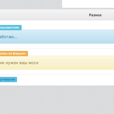
Разное
ользователе:
аботаю...
пись на форуме:
не нужен ваш моск
артверсия