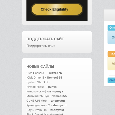
О п
р
ПОДДЕРЖАТЬ САЙТ
Поддержать сайт
Под
м
НОВЫЕ ФАЙЛЫ
Glen Hansard -
-
wizard76
IObit Driver B
-
Nemec555
см
System Shock 2
-
Firefox Focus:
-
gunya
Кинопоиск－филь
-
gunya
Musixmatch Dyn
-
Nemec555
GUNS UP! Mobil
-
zhenyatut
Крокодильчик С
-
zhenyatut
Day R Premium.
-
zhenyatut
Black Desert M
-
zhenyatut