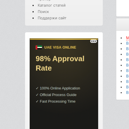
Каталог статей
Поиск
Поддержи сайт
М
В
В
В
В
В
В
В
В
В
В