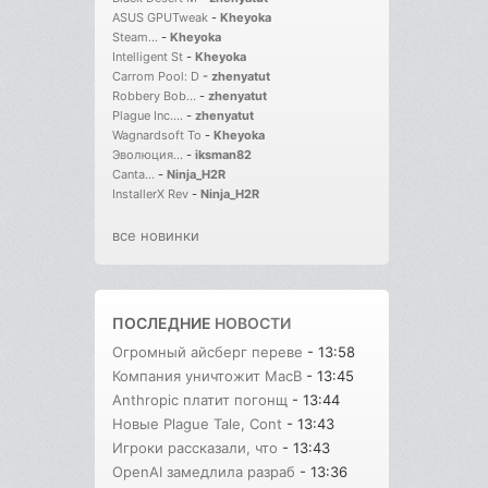
ASUS GPUTweak
-
Kheyoka
Steam...
-
Kheyoka
Intelligent St
-
Kheyoka
Carrom Pool: D
-
zhenyatut
Robbery Bob...
-
zhenyatut
Plague Inc....
-
zhenyatut
Wagnardsoft To
-
Kheyoka
Эволюция...
-
iksman82
Canta...
-
Ninja_H2R
InstallerX Rev
-
Ninja_H2R
все новинки
ПОСЛЕДНИЕ
НОВОСТИ
Огромный айсберг переве
- 13:58
Компания уничтожит MacB
- 13:45
Anthropic платит погонщ
- 13:44
Новые Plague Tale, Cont
- 13:43
Игроки рассказали, что
- 13:43
OpenAI замедлила разраб
- 13:36