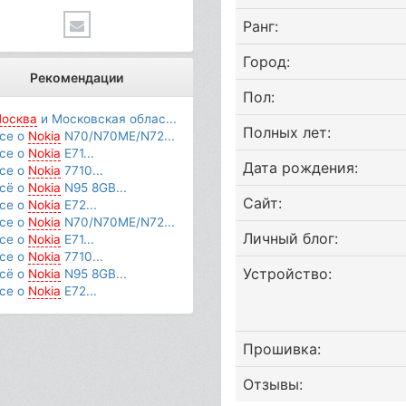
Ранг:
Город:
Рекомендации
Пол:
осква
и Московская облас...
Полных лет:
се о
Nokia
N70/N70ME/N72...
се о
Nokia
E71...
Дата рождения:
се о
Nokia
7710...
сё о
Nokia
N95 8GB...
Сайт:
се о
Nokia
E72...
се о
Nokia
N70/N70ME/N72...
Личный блог:
се о
Nokia
E71...
се о
Nokia
7710...
Устройство:
сё о
Nokia
N95 8GB...
се о
Nokia
E72...
Прошивка:
Отзывы: