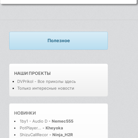
Полезное
НАШИ ПРОЕКТЫ
DVPrikol - Все приколы здесь
Только интересные новости
НОВИНКИ
1by1 - Audio D
-
Nemec555
PotPlayer...
-
Kheyoka
ShizuCallRecor
-
Ninja_H2R