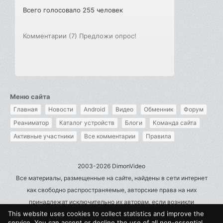
Всего голосовало 255 человек
Комментарии (7)
Предложи опрос!
Меню сайта
Главная
Новости
Android
Видео
Обменник
Форум
Реаниматор
Каталог устройств
Блоги
Команда сайта
Активные участники
Все комментарии
Правила
2003-2026 DimonVideo
Все материалы, размещенные на сайте, найдены в сети интернет
как свободно распространяемые, авторские права на них
принадлежат исключительно их авторам, если возникли
This website uses cookies to collect statistics and improve the
претензии - пишите на admin@dimonvideo.ru
service. You can accept or decline the use of all non-essential