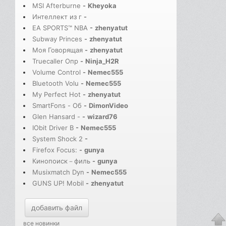
MSI Afterburne
-
Kheyoka
Интеллект из г
-
EA SPORTS™ NBA
-
zhenyatut
Subway Princes
-
zhenyatut
Моя Говорящая
-
zhenyatut
Truecaller Опр
-
Ninja_H2R
Volume Control
-
Nemec555
Bluetooth Volu
-
Nemec555
My Perfect Hot
-
zhenyatut
SmartFons - Об
-
DimonVideo
Glen Hansard -
-
wizard76
IObit Driver B
-
Nemec555
System Shock 2
-
Firefox Focus:
-
gunya
Кинопоиск－филь
-
gunya
Musixmatch Dyn
-
Nemec555
GUNS UP! Mobil
-
zhenyatut
добавить файл
все новинки