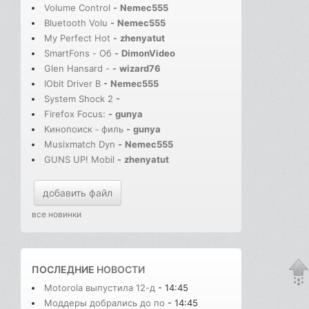
Volume Control
-
Nemec555
Bluetooth Volu
-
Nemec555
My Perfect Hot
-
zhenyatut
SmartFons - Об
-
DimonVideo
Glen Hansard -
-
wizard76
IObit Driver B
-
Nemec555
System Shock 2
-
Firefox Focus:
-
gunya
Кинопоиск－филь
-
gunya
Musixmatch Dyn
-
Nemec555
GUNS UP! Mobil
-
zhenyatut
добавить файл
все новинки
ПОСЛЕДНИЕ
НОВОСТИ
Motorola выпустила 12-д
- 14:45
Моддеры добрались до по
- 14:45