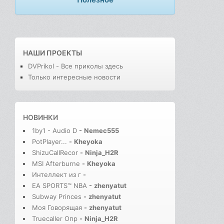
НАШИ ПРОЕКТЫ
DVPrikol - Все приколы здесь
Только интересные новости
НОВИНКИ
1by1 - Audio D
-
Nemec555
PotPlayer...
-
Kheyoka
ShizuCallRecor
-
Ninja_H2R
MSI Afterburne
-
Kheyoka
Интеллект из г
-
EA SPORTS™ NBA
-
zhenyatut
Subway Princes
-
zhenyatut
Моя Говорящая
-
zhenyatut
Truecaller Опр
-
Ninja_H2R