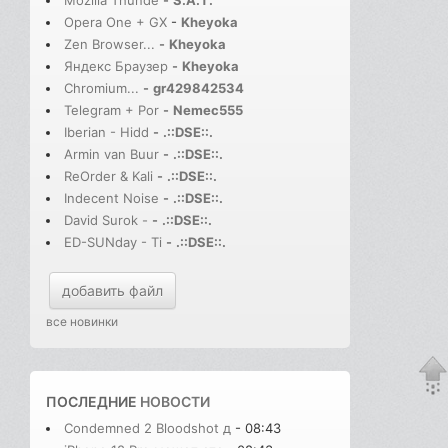
Mozilla Thunde
-
S.A.T.
Opera One + GX
-
Kheyoka
Zen Browser...
-
Kheyoka
Яндекс Браузер
-
Kheyoka
Chromium...
-
gr429842534
Telegram + Por
-
Nemec555
Iberian - Hidd
-
.::DSE::.
Armin van Buur
-
.::DSE::.
ReOrder & Kali
-
.::DSE::.
Indecent Noise
-
.::DSE::.
David Surok -
-
.::DSE::.
ED-SUNday - Ti
-
.::DSE::.
добавить файл
все новинки
ПОСЛЕДНИЕ
НОВОСТИ
Condemned 2 Bloodshot д
- 08:43