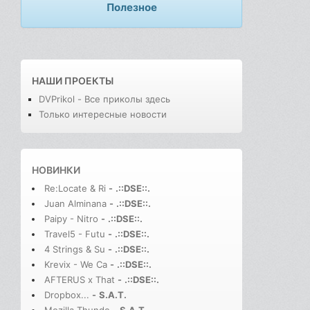
Полезное
НАШИ ПРОЕКТЫ
DVPrikol - Все приколы здесь
Только интересные новости
НОВИНКИ
Re:Locate & Ri
-
.::DSE::.
Juan Alminana
-
.::DSE::.
Paipy - Nitro
-
.::DSE::.
Travel5 - Futu
-
.::DSE::.
4 Strings & Su
-
.::DSE::.
Krevix - We Ca
-
.::DSE::.
AFTERUS x That
-
.::DSE::.
Dropbox...
-
S.A.T.