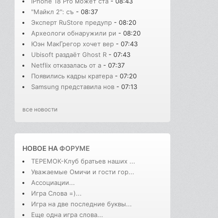
iPhone 18 Pro может ста
- 08:43
"Майкл 2": съ
- 08:37
Эксперт RuStore предупр
- 08:20
Археологи обнаружили ри
- 08:20
Юэн МакГрегор хочет вер
- 07:43
Ubisoft раздаёт Ghost R
- 07:43
Netflix отказалась от а
- 07:37
Появились кадры кратера
- 07:20
Samsung представила нов
- 07:13
все новости
НОВОЕ НА
ФОРУМЕ
ТЕРЕМОК-Клуб братьев наших ...
Уважаемые Омичи и гости гор...
Ассоциации...
Игра Слова =)...
Игра на две последние буквы...
Еще одна игра слова...