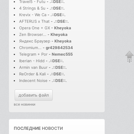
Travel5 - Futu
-
.::DSE::.
4 Strings & Su
-
.::DSE::.
Krevix - We Ca
-
.::DSE::.
AFTERUS x That
-
.::DSE::.
Opera One + GX
-
Kheyoka
Zen Browser...
-
Kheyoka
Яндекс Браузер
-
Kheyoka
Chromium...
-
gr429842534
Telegram + Por
-
Nemec555
Iberian - Hidd
-
.::DSE::.
Armin van Buur
-
.::DSE::.
ReOrder & Kali
-
.::DSE::.
Indecent Noise
-
.::DSE::.
добавить файл
все новинки
ПОСЛЕДНИЕ
НОВОСТИ