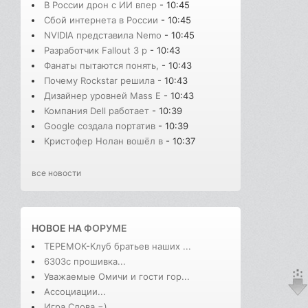
В России дрон с ИИ впер
- 10:45
Сбой интернета в России
- 10:45
NVIDIA представила Nemo
- 10:45
Разработчик Fallout 3 р
- 10:43
Фанаты пытаются понять,
- 10:43
Почему Rockstar решила
- 10:43
Дизайнер уровней Mass E
- 10:43
Компания Dell работает
- 10:39
Google создала портатив
- 10:39
Кристофер Нолан вошёл в
- 10:37
все новости
НОВОЕ НА
ФОРУМЕ
ТЕРЕМОК-Клуб братьев наших ...
6303с прошивка...
Уважаемые Омичи и гости гор...
Ассоциации...
Игра Слова =)...