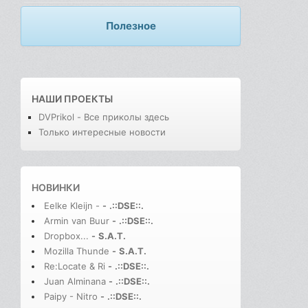
Полезное
НАШИ ПРОЕКТЫ
DVPrikol - Все приколы здесь
Только интересные новости
НОВИНКИ
Eelke Kleijn -
-
.::DSE::.
Armin van Buur
-
.::DSE::.
Dropbox...
-
S.A.T.
Mozilla Thunde
-
S.A.T.
Re:Locate & Ri
-
.::DSE::.
Juan Alminana
-
.::DSE::.
Paipy - Nitro
-
.::DSE::.