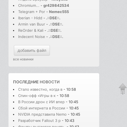
Chromium...
-
gr429842534
Telegram + Por
-
Nemec555
Iberian - Hidd
-
.::DSE::.
Armin van Buur
-
.::DSE::.
ReOrder & Kali
-
.::DSE::.
Indecent Noise
-
.::DSE::.
добавить файл
все новинки
ПОСЛЕДНИЕ
НОВОСТИ
Стало известно, когда в
- 10:58
Спин-офф «Игры в к
- 10:58
В России дрон с ИИ впер
- 10:45
Сбой интернета в России
- 10:45
NVIDIA представила Nemo
- 10:45
Разработчик Fallout 3 р
- 10:43
Фанаты пытаются понять,
- 10:43