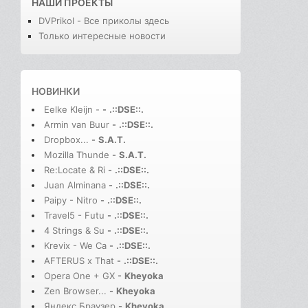
НАШИ ПРОЕКТЫ
DVPrikol - Все приколы здесь
Только интересные новости
НОВИНКИ
Eelke Kleijn -
-
.::DSE::.
Armin van Buur
-
.::DSE::.
Dropbox...
-
S.A.T.
Mozilla Thunde
-
S.A.T.
Re:Locate & Ri
-
.::DSE::.
Juan Alminana
-
.::DSE::.
Paipy - Nitro
-
.::DSE::.
Travel5 - Futu
-
.::DSE::.
4 Strings & Su
-
.::DSE::.
Krevix - We Ca
-
.::DSE::.
AFTERUS x That
-
.::DSE::.
Opera One + GX
-
Kheyoka
Zen Browser...
-
Kheyoka
Яндекс Браузер
-
Kheyoka