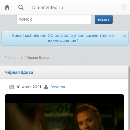
DimonVideo.ru
×
Какая мобильная ОС оставила у вас самые теплые
воспоминания?
Главная
Чёрная Вдова
Чёрная Вдова
10 июля 2021
Boserva